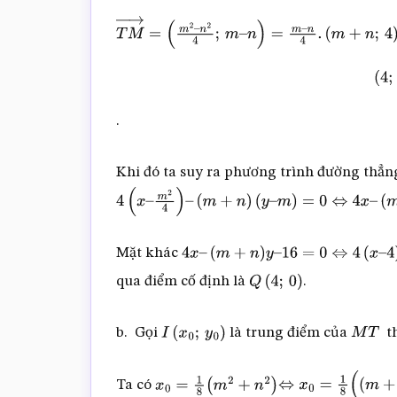
T
M
→
=
(
m
2
–
n
2
4
;
m
–
n
)
=
m
–
n
4
.
(
m
+
n
;
4
)
(
.
Khi đó ta suy ra phương trình đường thẳ
4
(
x
–
m
2
4
)
–
(
m
+
n
)
(
y
–
m
)
=
0
⇔
4
x
–
(
m
+
n
)
y
–
16
Mặt khác
4
x
–
(
m
+
n
)
y
–
16
=
0
⇔
4
(
x
–
4
)
–
(
m
+
n
qua điểm cố định là
.
Q
(
4
;
0
)
b. Gọi
là trung điểm của
t
I
(
x
0
;
y
0
)
M
T
Ta có
x
0
=
1
8
(
m
2
+
n
2
)
⇔
x
0
=
1
8
(
(
m
+
n
)
2
–