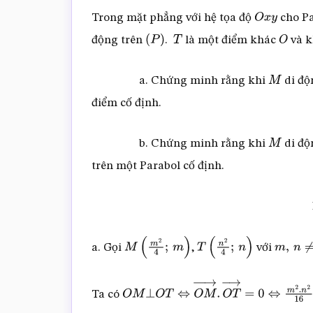
Trong mặt phẳng với hệ tọa độ
cho P
O
x
y
động trên
.
là một điểm khác
và 
(
P
)
T
O
a. Chứng minh rằng khi
di độ
M
điểm cố định.
b. Chứng minh rằng khi
di độ
M
trên một Parabol cố định.
a. Gọi
,
với
M
(
m
2
4
;
m
)
T
(
n
2
4
;
n
)
m
,
n
≠
0
Ta có
O
M
⊥
O
T
⇔
O
M
→
.
O
T
→
=
0
⇔
m
2
.
n
2
16