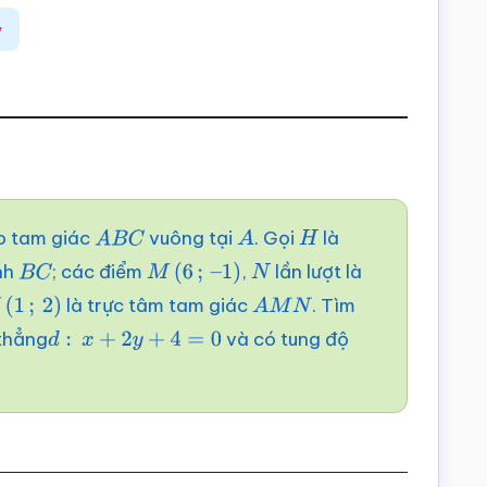
y
ho tam giác
vuông tại
. Gọi
là
A
B
C
A
H
nh
; các điểm
,
lần lượt là
B
C
M
(
6
;
–
1
)
N
là trực tâm tam giác
. Tìm
(
1
;
2
)
A
M
N
thẳng
và có tung độ
d
:
x
+
2
y
+
4
=
0