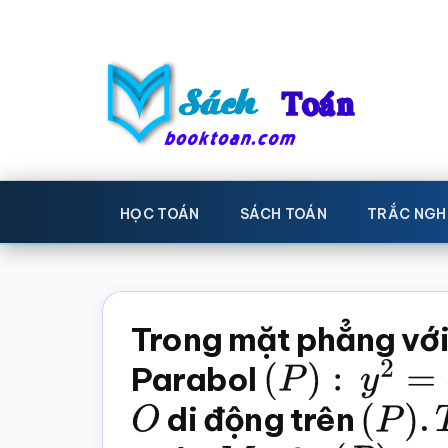
Skip
Bỏ
to
qua
main
primary
content
sidebar
Sách
Học
toán,
Toán
HỌC TOÁN
SÁCH TOÁN
TRẮC NGH
Đề
-
thi
toán,
Học
Sách
Trong mặt phẳng với
toán
giáo
Parabol
(
P
)
:
y
2
=
4
x
khoa
O
di động trên
(
P
)
.
Toán,