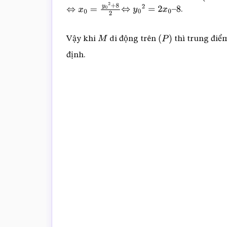
.
⇔
x
0
=
y
0
2
+
8
2
⇔
y
0
2
=
2
x
0
–
8
Vậy khi
di động trên
thì trung đi
M
(
P
)
định.