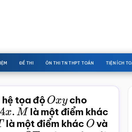
IỆM
ĐỀ THI
ÔN THI TN THPT TOÁN
TIỆN ÍCH T
 hệ tọa độ
O
x
y
cho
.
M
là một điểm khác
T
là một điểm khác
O
và