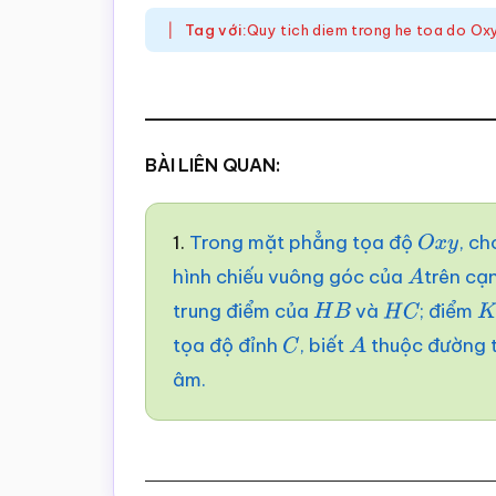
Tag với:
Quy tich diem trong he toa do Ox
BÀI LIÊN QUAN:
1.
Trong mặt phẳng tọa độ
, c
O
x
y
hình chiếu vuông góc của
trên cạ
A
trung điểm của
và
; điểm
H
B
H
C
K
tọa độ đỉnh
, biết
thuộc đường 
C
A
âm.