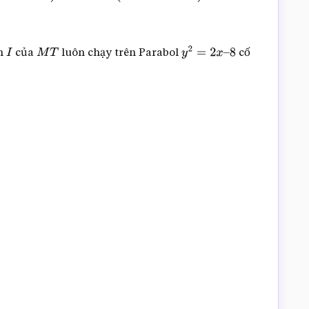
ểm
của
luôn chạy trên Parabol
cố
I
M
T
y
2
=
2
x
–
8