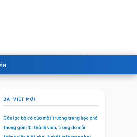
OÁN
Sidebar
BÀI VIẾT MỚI
chính
Câu lạc bộ cờ của một trường trung học phổ
thông gồm
thành viên, trong đó mỗi
35