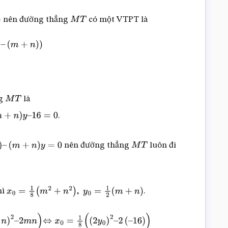
nên đường thẳng
có một VTPT là
M
T
4
;
–
(
m
+
n
)
)
ng
là
M
T
.
=
0
nên đường thẳng
luôn đi
)
y
=
0
M
T
hì
,
.
x
0
=
1
8
(
m
2
+
n
2
)
y
0
=
1
2
(
m
+
n
)
2
m
n
)
⇔
x
0
=
1
8
(
(
2
y
0
)
2
–
2
(
–
16
)
)