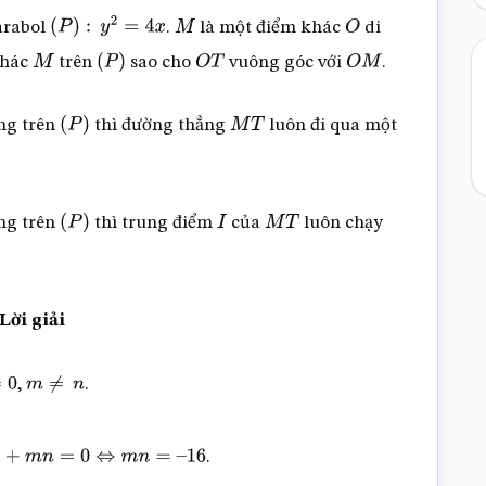
arabol
.
là một điểm khác
di
(
P
)
:
y
2
=
4
x
M
O
khác
trên
sao cho
vuông góc với
.
M
(
P
)
O
T
O
M
ng trên
thì đường thẳng
luôn đi qua một
(
P
)
M
T
ng trên
thì trung điểm
của
luôn chạy
(
P
)
I
M
T
Lời giải
,
.
m
≠
n
.
+
m
n
=
0
⇔
m
n
=
–
16