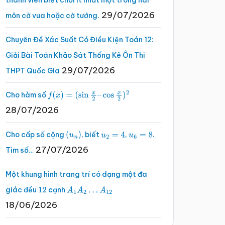
thành viên biết chơi ít nhất một trong hai
29/07/2026
môn cờ vua hoặc cờ tướng.
Chuyên Đề Xác Suất Có Điều Kiện Toán 12:
Giải Bài Toán Khảo Sát Thống Kê Ôn Thi
29/07/2026
THPT Quốc Gia
Cho hàm số
f
(
x
)
=
(
sin
x
2
–
cos
x
2
)
2
28/07/2026
Cho cấp số cộng
, biết
,
.
(
u
n
)
u
2
=
4
u
6
=
8
27/07/2026
Tìm số…
Một khung hình trang trí có dạng một đa
giác đều
cạnh
12
A
1
A
2
…
A
12
18/06/2026