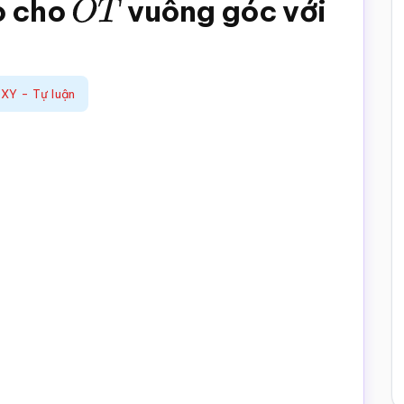
o cho
O
T
vuông góc với
OXY - Tự luận