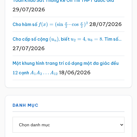
Toán Khảo Sát Thống Kê Ôn Thi THPT Quốc Gia
29/07/2026
28/07/2026
Cho hàm số
f
(
x
)
=
(
sin
x
2
–
cos
x
2
)
2
Cho cấp số cộng
, biết
,
. Tìm số…
(
u
n
)
u
2
=
4
u
6
=
8
27/07/2026
Một khung hình trang trí có dạng một đa giác đều
18/06/2026
cạnh
12
A
1
A
2
…
A
12
DANH MỤC
Danh
mục