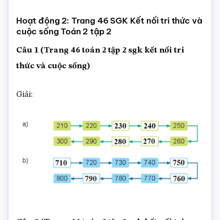
Hoạt động 2: Trang 46 SGK Kết nối tri thức và
cuộc sống Toán 2 tập 2
Câu 1 (Trang 46 toán 2 tập 2 sgk kết nối tri
thức và cuộc sống)
Giải: