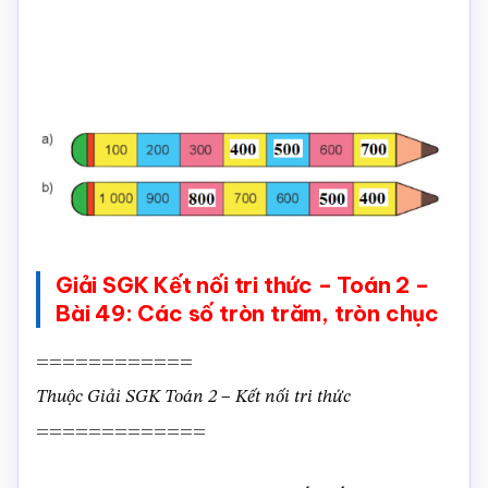
Giải SGK Kết nối tri thức – Toán 2 –
Bài 49: Các số tròn trăm, tròn chục
============
Thuộc Giải SGK Toán 2 – Kết nối tri thức
=============