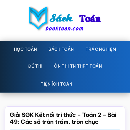
Skip
Bỏ
to
qua
main
primary
content
sidebar
Sách
Học
toán,
HỌC TOÁN
SÁCH TOÁN
TRẮC NGHIỆM
Toán
Đề
-
thi
ĐỀ THI
ÔN THI TN THPT TOÁN
toán,
Học
Sách
TIỆN ÍCH TOÁN
toán
giáo
khoa
Toán,
Giải SGK Kết nối tri thức – Toán 2 – Bài
trắc
49: Các số tròn trăm, tròn chục
nghiệm