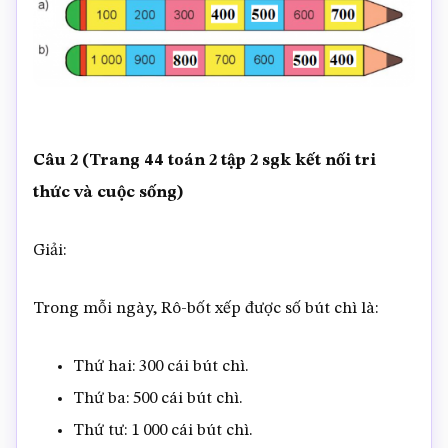
Câu 2 (Trang 44 toán 2 tập 2 sgk kết nối tri
thức và cuộc sống)
Giải:
Trong mỗi ngày, Rô-bốt xếp được số bút chì là:
Thứ hai: 300 cái bút chì.
Thứ ba: 500 cái bút chì.
Thứ tư: 1 000 cái bút chì.