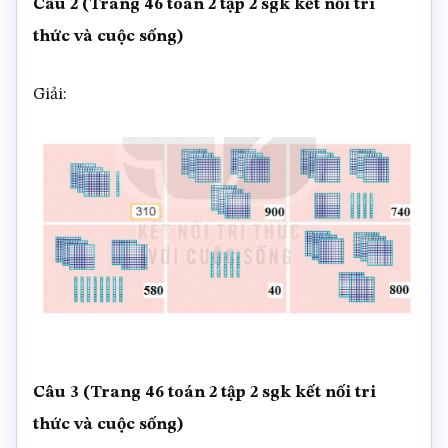
Câu 2 (Trang 46 toán 2 tập 2 sgk kết nối tri
thức và cuộc sống)
Giải:
Câu 3 (Trang 46 toán 2 tập 2 sgk kết nối tri
thức và cuộc sống)