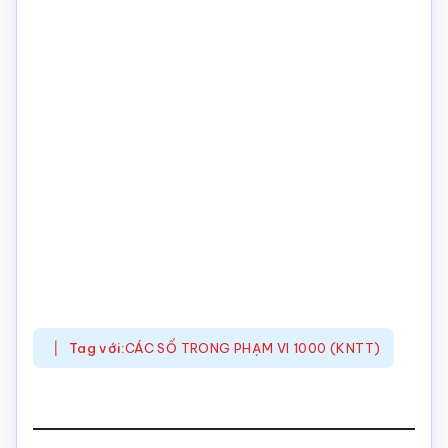
Tag với:
CÁC SỐ TRONG PHẠM VI 1000 (KNTT)