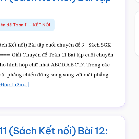
11
–
KẾT
yên đề Toán 11 – KẾT NỐI
NỐI
ch Kết nối) Bài tập cuối chuyên đề 3 - Sách SGK
iải Chuyên đề Toán 11 Bài tập cuối chuyên
Cho hình hộp chữ nhật ABCD.A'B'C'D'. Trong các
mặt phẳng chiếu đứng song song với mặt phẳng
vềGiải
[Đọc thêm...]
Chuyên
đề
Toán
11
1 (Sách Kết nối) Bài 12:
(Sách