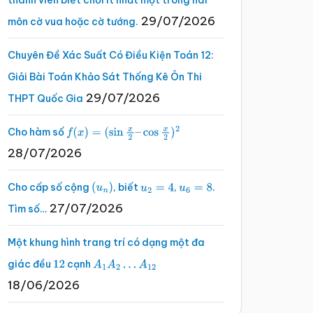
thành viên biết chơi ít nhất một trong hai
29/07/2026
môn cờ vua hoặc cờ tướng.
Chuyên Đề Xác Suất Có Điều Kiện Toán 12:
Giải Bài Toán Khảo Sát Thống Kê Ôn Thi
29/07/2026
THPT Quốc Gia
Cho hàm số
f
(
x
)
=
(
sin
x
2
–
cos
x
2
)
2
28/07/2026
Cho cấp số cộng
, biết
,
.
(
u
n
)
u
2
=
4
u
6
=
8
27/07/2026
Tìm số…
Một khung hình trang trí có dạng một đa
giác đều
cạnh
12
A
1
A
2
…
A
12
18/06/2026