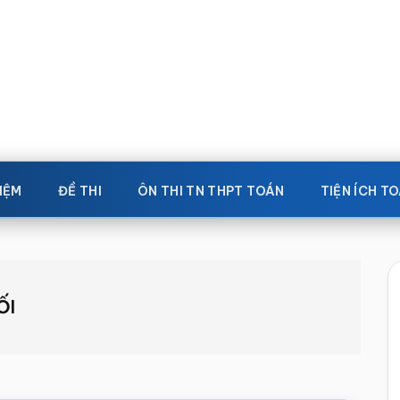
IỆM
ĐỀ THI
ÔN THI TN THPT TOÁN
TIỆN ÍCH T
ỐI