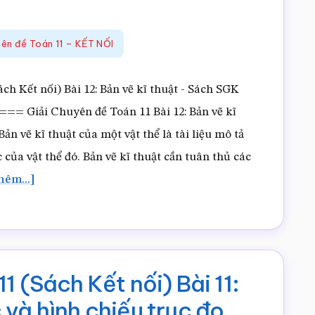
Kết
nối)
yên đề Toán 11 – KẾT NỐI
Bài
tập
h Kết nối) Bài 12: Bản vẽ kĩ thuật - Sách SGK
cuối
iải Chuyên đề Toán 11 Bài 12: Bản vẽ kĩ
chuyên
n vẽ kĩ thuật của một vật thể là tài liệu mô tả
đề
 của vật thể đó. Bản vẽ kĩ thuật cần tuân thủ các
3
vềGiải
hêm...]
Chuyên
đề
Toán
11
1 (Sách Kết nối) Bài 11:
(Sách
 và hình chiếu trục đo
Kết