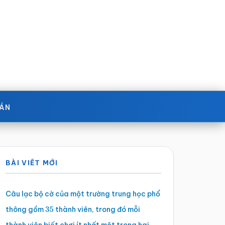
OÁN
Sidebar
BÀI VIẾT MỚI
chính
Câu lạc bộ cờ của một trường trung học phổ
thông gồm
thành viên, trong đó mỗi
35