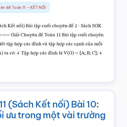
nối)
yên đề Toán 11 – KẾT NỐI
Bài
1:
ch Kết nối) Bài tập cuối chuyên đề 2 - Sách SGK
Hình
iải Chuyên đề Toán 11 Bài tập cuối chuyên
chiếu
iết tập hợp các đỉnh và tập hợp các cạnh của mỗi
vuông
 a) ta có: + Tập hợp các đỉnh là V(G) = {A; B; C}; +
góc
i
và
ên
hình
chiếu
trục
1 (Sách Kết nối) Bài 10:
đo
i ưu trong một vài trường