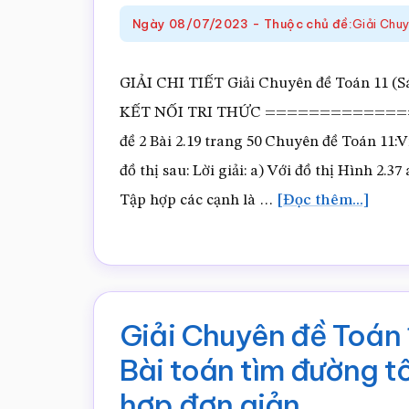
Ngày
08/07/2023
-
Thuộc chủ đề:
Giải Chu
1
GIẢI CHI TIẾT Giải Chuyên đề Toán 11 (Sá
KẾT NỐI TRI THỨC ================ G
đề 2 Bài 2.19 trang 50 Chuyên đề Toán 11:V
đồ thị sau: Lời giải: a) Với đồ thị Hình 2.37
vềGiả
Tập hợp các cạnh là …
[Đọc thêm...]
Chuy
đề
Toán
11
Giải Chuyên đề Toán 1
(Sách
Bài toán tìm đường tố
Kết
hợp đơn giản
nối)