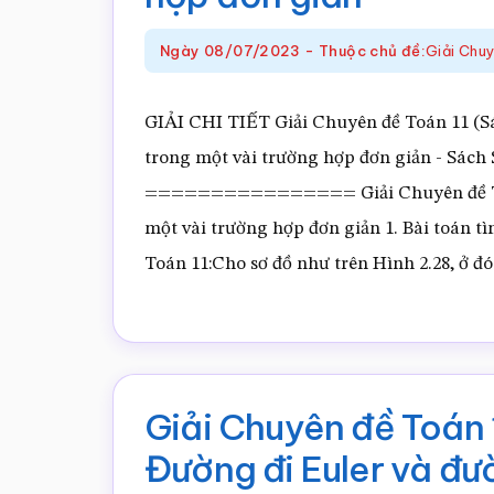
Bài
Ngày
08/07/2023
-
Thuộc chủ đề:
Giải Chu
tập
cuối
GIẢI CHI TIẾT Giải Chuyên đề Toán 11 (Sác
chuy
trong một vài trường hợp đơn giản - Sá
đề
================ Giải Chuyên đề Toán 
2
một vài trường hợp đơn giản 1. Bài toán 
Toán 11:Cho sơ đồ như trên Hình 2.28, ở đó 
Giải Chuyên đề Toán 1
Đường đi Euler và đư