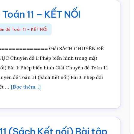
Toán 11 – KẾT NỐI
ên đề Toán 11 – KẾT NỐI
 NỐI============== Giải SÁCH CHUYÊN ĐỀ
C Chuyên đề 1: Phép biến hình trong mặt
i) Bài 1: Phép biến hình Giải Chuyên đề Toán 11
huyên đề Toán 11 (Sách Kết nối) Bài 3: Phép đối
vềGiải
Kết …
[Đọc thêm...]
SÁCH
Chuyên
đề
Toán
1 (Sách Kết nối) Bài tập