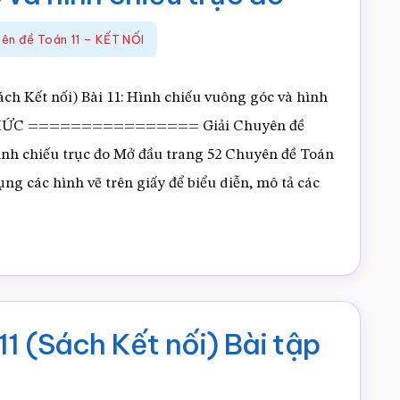
nối)
yên đề Toán 11 – KẾT NỐI
Bài
12:
ch Kết nối) Bài 11: Hình chiếu vuông góc và hình
Bản
I THỨC ================ Giải Chuyên đề
vẽ
hình chiếu trục đo Mở đầu trang 52 Chuyên đề Toán
kĩ
ụng các hình vẽ trên giấy để biểu diễn, mô tả các
thuật
vềGiải
Chuyên
đề
Toán
11
1 (Sách Kết nối) Bài tập
(Sách
Kết