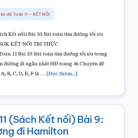
yên đề Toán 11 – KẾT NỐI
h Kết nối) Bài 10: Bài toán tìm đường tối ưu
ên
ch SGK KẾT NỐI TRI THỨC
11 Bài 10: Bài toán tìm đường tối ưu trong
tìm đường đi ngắn nhất HĐ trang 46 Chuyên đề
vềGiải
A, B, C, D, E, F là …
[Đọc thêm...]
Chuyên
đề
Toán
11
1 (Sách Kết nối) Bài 9:
(Sách
ờng đi Hamilton
Kết