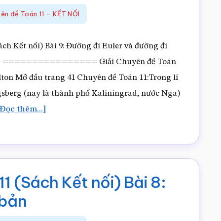
nối)
yên đề Toán 11 – KẾT NỐI
Bài
10:
h Kết nối) Bài 9: Đường đi Euler và đường đi
Bài
ỨC ================ Giải Chuyên đề Toán
toán
lton Mở đầu trang 41 Chuyên đề Toán 11:Trong lí
tìm
igsberg (nay là thành phố Kaliningrad, nước Nga)
đường
vềGiải
Đọc thêm...]
tối
Chuyên
ưu
đề
trong
Toán
một
11
1 (Sách Kết nối) Bài 8:
vài
(Sách
 bản
trường
Kết
hợp
nối)