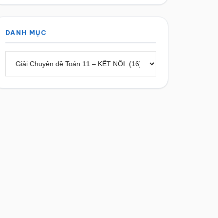
DANH MỤC
Danh
mục