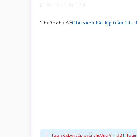
============
Thuộc chủ đề:
Giải sách bài tập toán 10 – 
Tag với:
Bài tập cuối chương V – SBT Toá