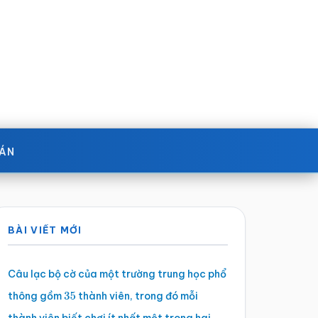
OÁN
Sidebar
BÀI VIẾT MỚI
chính
Câu lạc bộ cờ của một trường trung học phổ
thông gồm
thành viên, trong đó mỗi
35