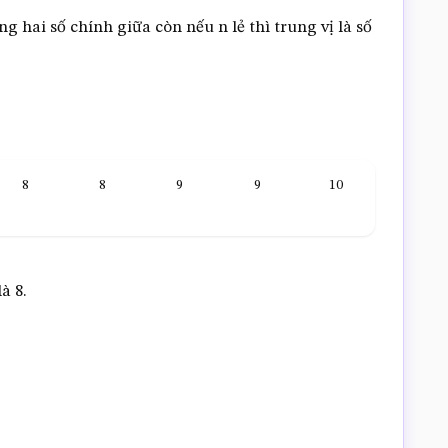
g hai số chính giữa còn nếu n lẻ thì trung vị là số
8
8
9
9
10
à 8.