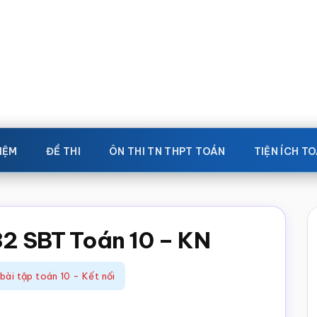
IỆM
ĐỀ THI
ÔN THI TN THPT TOÁN
TIỆN ÍCH T
82 SBT Toán 10 – KN
 bài tập toán 10 - Kết nối