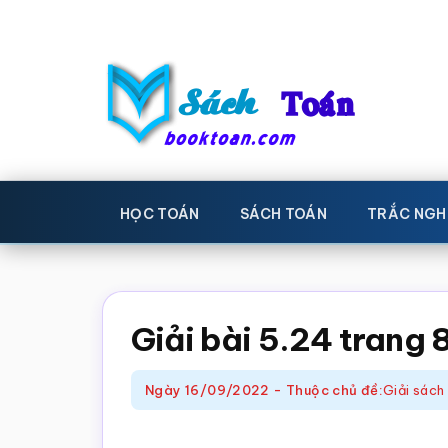
Skip
Bỏ
to
qua
main
primary
content
sidebar
Sách
Học
toán,
Toán
HỌC TOÁN
SÁCH TOÁN
TRẮC NGH
Đề
-
thi
toán,
Học
Sách
Giải bài 5.24 trang 
toán
giáo
khoa
Ngày
16/09/2022
-
Thuộc chủ đề:
Giải sách
Toán,