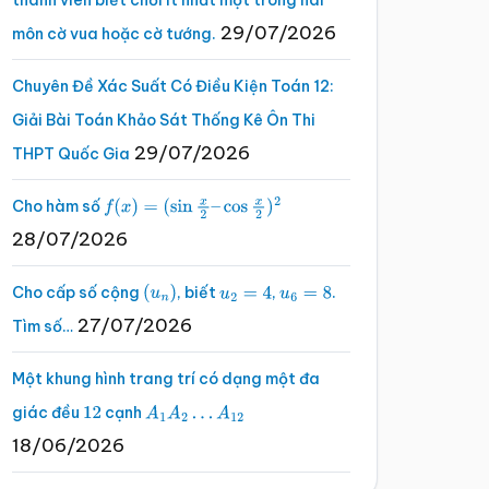
thành viên biết chơi ít nhất một trong hai
29/07/2026
môn cờ vua hoặc cờ tướng.
Chuyên Đề Xác Suất Có Điều Kiện Toán 12:
Giải Bài Toán Khảo Sát Thống Kê Ôn Thi
29/07/2026
THPT Quốc Gia
Cho hàm số
f
(
x
)
=
(
sin
x
2
–
cos
x
2
)
2
28/07/2026
Cho cấp số cộng
, biết
,
.
(
u
n
)
u
2
=
4
u
6
=
8
27/07/2026
Tìm số…
Một khung hình trang trí có dạng một đa
giác đều
cạnh
12
A
1
A
2
…
A
12
18/06/2026