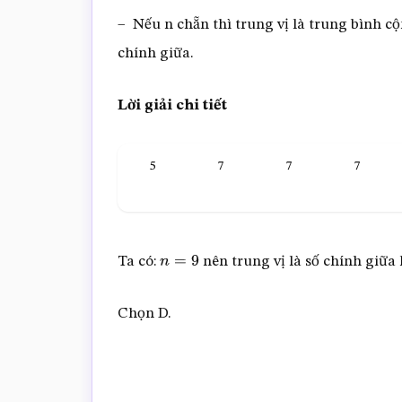
– Nếu n chẵn thì trung vị là trung bình cộn
chính giữa.
Lời giải chi tiết
5
7
7
7
Ta có:
nên trung vị là số chính giữa l
n
=
9
Chọn D.