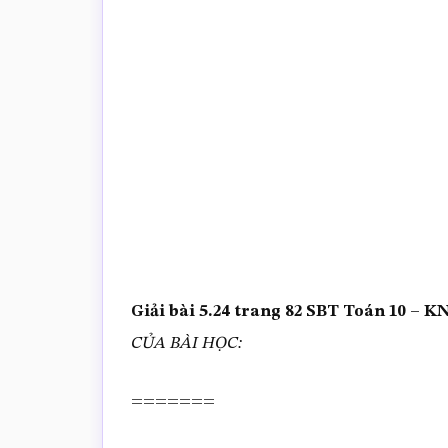
trắc
nghiệm
Toán
online
Giải bài 5.24 trang 82 SBT Toán 10 –
CỦA BÀI HỌC:
=======