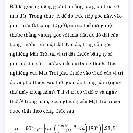
Đất là góc nghiêng giữa tai nắng lúc giữa trưa với
mặt đất. Trong thực tế, để đo trực tiếp góc này, vào
giữa trưa (khoang 12 giờ), em có thể dựng một
thước thẳng vuông góc với mặt đất, đo độ dài của
bóng thước trên mặt đất. Khi đó, tang của góc
nghiêng Mặt Trời tại vị trí đặt thước bằng tỷ số
giữa độ dài cửa thước và độ dài bóng thước. Góc
nghiêng của Mặt Trời phụ thuộc vào vĩ độ của vị trí
đo và phụ thuộc vào thời gian đo trong năm (ngày
thứ mấy trong năm). Tại vị trí có vĩ độ
và ngày
φ
thứ
trong năm, góc nghiêng của Mặt Trời
còn
N
α
được tính theo công thức sau:
α
=
90
∘
–
φ
–
|
cos
(
(
2
(
N
+
10
)
365
–
m
)
180
∘
)
|
.23
,
5
∘