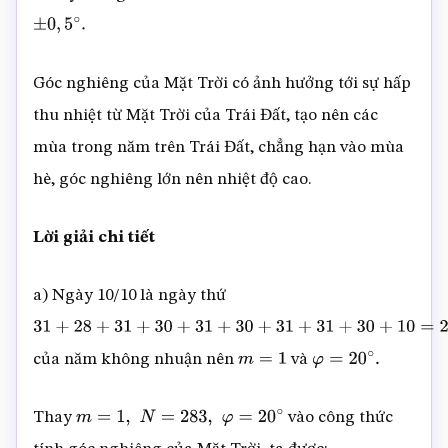
±
0
,
5
∘
.
Góc nghiêng của Mặt Trời có ảnh hưởng tới sự hấp
thu nhiệt từ Mặt Trời của Trái Đất, tạo nên các
mùa trong năm trên Trái Đất, chẳng hạn vào mùa
hè, góc nghiêng lớn nên nhiệt độ cao.
Lời giải chi tiết
a) Ngày 10/10 là ngày thứ
31
+
28
+
31
+
30
+
31
+
30
+
31
+
31
+
30
+
10
=
283
của năm không nhuận nên
và
m
=
1
φ
=
20
∘
.
Thay
vào công thức
m
=
1
,
N
=
283
,
φ
=
20
∘