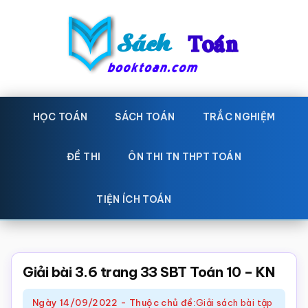
Skip
Bỏ
to
qua
main
primary
content
sidebar
Sách
Học
toán,
HỌC TOÁN
SÁCH TOÁN
TRẮC NGHIỆM
Toán
Đề
-
thi
ĐỀ THI
ÔN THI TN THPT TOÁN
toán,
Học
Sách
TIỆN ÍCH TOÁN
toán
giáo
khoa
Toán,
Giải bài 3.6 trang 33 SBT Toán 10 – KN
trắc
Ngày
14/09/2022
-
Thuộc chủ đề:
Giải sách bài tập
nghiệm