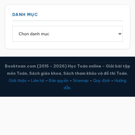
DANH MỤC
Danh
mục
Booktoan.com (2015 - 2026) Học Toán online - Giải bài tập
môn Toán, Sách giáo khoa, Sách tham khảo và đề thi Toán.
Giới thiệu
-
Liên hệ
-
Bản quyền
-
Sitemap
-
Quy định
-
Hướng
dẫn.