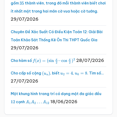
gồm
thành viên, trong đó mỗi thành viên biết chơi
35
ít nhất một trong hai môn cờ vua hoặc cờ tướng.
29/07/2026
Chuyên Đề Xác Suất Có Điều Kiện Toán 12: Giải Bài
Toán Khảo Sát Thống Kê Ôn Thi THPT Quốc Gia
29/07/2026
28/07/2026
Cho hàm số
f
(
x
)
=
(
sin
x
2
–
cos
x
2
)
2
Cho cấp số cộng
, biết
,
. Tìm số…
(
u
n
)
u
2
=
4
u
6
=
8
27/07/2026
Một khung hình trang trí có dạng một đa giác đều
18/06/2026
cạnh
12
A
1
A
2
…
A
12