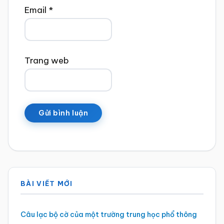
Email
*
Trang web
Sidebar
BÀI VIẾT MỚI
chính
Câu lạc bộ cờ của một trường trung học phổ thông