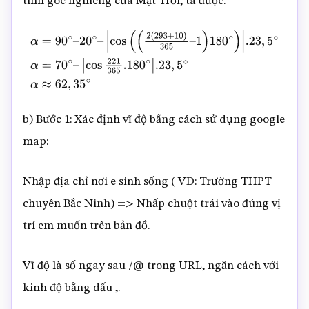
tính góc nghiêng của Mặt Trời, ta được:
α
=
90
∘
–
20
∘
–
|
cos
(
(
2
(
293
+
10
)
365
–
1
)
180
∘
)
|
.23
,
5
∘
α
=
70
∘
–
|
cos
221
365
.180
∘
|
.23
,
5
∘
α
≈
62
,
35
∘
b) Bước 1: Xác định vĩ độ bằng cách sử dụng google
map:
Nhập địa chỉ nơi e sinh sống ( VD: Trường THPT
chuyên Bắc Ninh) => Nhấp chuột trái vào đúng vị
trí em muốn trên bản đồ.
Vĩ độ là số ngay sau /@ trong URL, ngăn cách với
kinh độ bằng dấu ,.