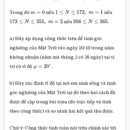
Trong đó
nếu
nếu
m
=
0
1
≤
N
≤
172
,
m
=
1
nếu
173
≤
N
≤
355
,
m
=
2
356
≤
N
≤
365.
a) Hãy áp dụng công thức trên để tính góc
nghiêng của Mặt Trời vào ngày 10/10 trong năm
không nhuận (năm mà tháng 2 có 28 ngày) tại vị
trí có vĩ độ
φ
=
20
∘
.
b) Hãy xác định vĩ độ tại nơi em sinh sống và tính
góc nghiêng của Mặt Trời tại đó theo hai cách đã
được đề cập trong bài toán (đo trực tiếp và tính
theo công thức) và so sánh hai kết quả thu được.
Chú ý: Công thức tính toán nói trên chính xác tới