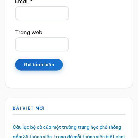
Email
*
Trang web
Sidebar
BÀI VIẾT MỚI
chính
Câu lạc bộ cờ của một trường trung học phổ thông
gồm
thành viên, trong đó mỗi thành viên biết chơi