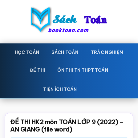
Skip
Bỏ
to
qua
main
primary
content
sidebar
Sách
Học
toán,
HỌC TOÁN
SÁCH TOÁN
TRẮC NGHIỆM
Toán
Đề
-
thi
ĐỀ THI
ÔN THI TN THPT TOÁN
toán,
Học
Sách
TIỆN ÍCH TOÁN
toán
giáo
khoa
Toán,
ĐỀ THI HK2 môn TOÁN LỚP 9 (2022) –
trắc
AN GIANG (file word)
nghiệm