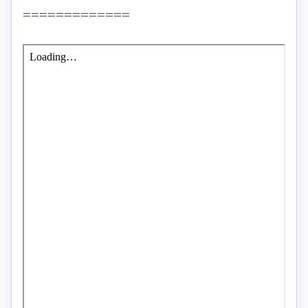
=============