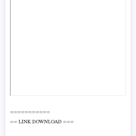
===========
== LINK DOWNLOAD ===