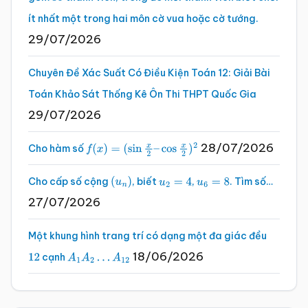
35
ít nhất một trong hai môn cờ vua hoặc cờ tướng.
29/07/2026
Chuyên Đề Xác Suất Có Điều Kiện Toán 12: Giải Bài
Toán Khảo Sát Thống Kê Ôn Thi THPT Quốc Gia
29/07/2026
28/07/2026
Cho hàm số
f
(
x
)
=
(
sin
x
2
–
cos
x
2
)
2
Cho cấp số cộng
, biết
,
. Tìm số…
(
u
n
)
u
2
=
4
u
6
=
8
27/07/2026
Một khung hình trang trí có dạng một đa giác đều
18/06/2026
cạnh
12
A
1
A
2
…
A
12