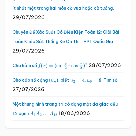
35
ít nhất một trong hai môn cờ vua hoặc cờ tướng.
29/07/2026
Chuyên Đề Xác Suất Có Điều Kiện Toán 12: Giải Bài
Toán Khảo Sát Thống Kê Ôn Thi THPT Quốc Gia
29/07/2026
28/07/2026
Cho hàm số
f
(
x
)
=
(
sin
x
2
–
cos
x
2
)
2
Cho cấp số cộng
, biết
,
. Tìm số…
(
u
n
)
u
2
=
4
u
6
=
8
27/07/2026
Một khung hình trang trí có dạng một đa giác đều
18/06/2026
cạnh
12
A
1
A
2
…
A
12