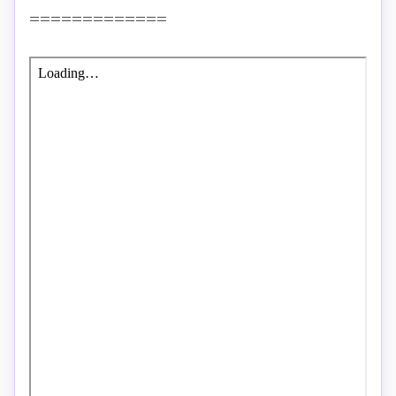
=============