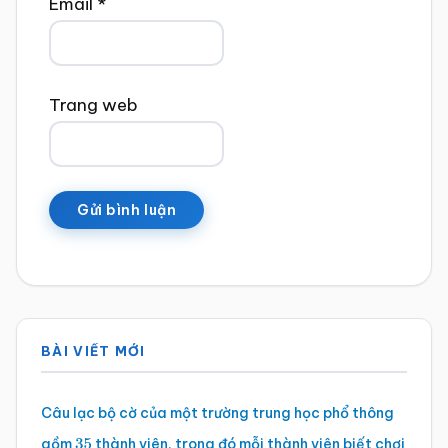
Email
*
Trang web
Sidebar
BÀI VIẾT MỚI
chính
Câu lạc bộ cờ của một trường trung học phổ thông
gồm
thành viên, trong đó mỗi thành viên biết chơi