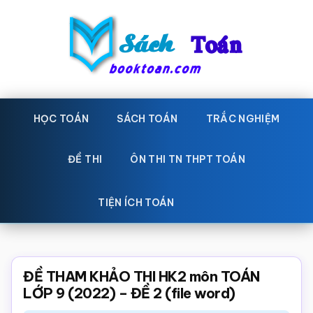
Skip
Bỏ
to
qua
main
primary
content
sidebar
Sách
Học
toán,
HỌC TOÁN
SÁCH TOÁN
TRẮC NGHIỆM
Toán
Đề
-
thi
ĐỀ THI
ÔN THI TN THPT TOÁN
toán,
Học
Sách
TIỆN ÍCH TOÁN
toán
giáo
khoa
Toán,
ĐỀ THAM KHẢO THI HK2 môn TOÁN
trắc
LỚP 9 (2022) – ĐỀ 2 (file word)
nghiệm