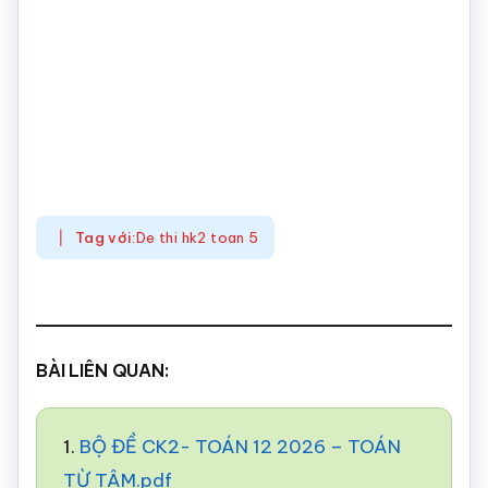
Tag với:
De thi hk2 toan 5
BÀI LIÊN QUAN:
1.
BỘ ĐỀ CK2- TOÁN 12 2026 – TOÁN
TỪ TÂM.pdf