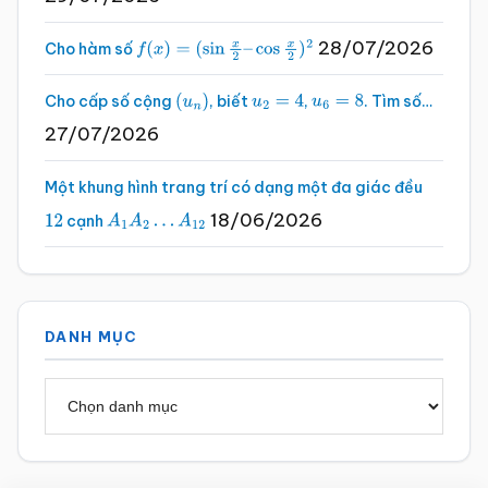
28/07/2026
Cho hàm số
f
(
x
)
=
(
sin
x
2
–
cos
x
2
)
2
Cho cấp số cộng
, biết
,
. Tìm số…
(
u
n
)
u
2
=
4
u
6
=
8
27/07/2026
Một khung hình trang trí có dạng một đa giác đều
18/06/2026
cạnh
12
A
1
A
2
…
A
12
DANH MỤC
Danh
mục