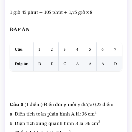
1 giờ 45 phút + 105 phút + 1,75 giờ x 8
ĐÁP ÁN
Câu
1
2
3
4
5
6
7
Đáp án
B
D
C
A
A
A
D
Câu 8
(1 điểm) Điền đúng mỗi ý được 0,25 điểm
2
a. Diện tích toàn phần hình A là: 36 cm
2
b. Diện tích xung quanh hình B là: 36 cm