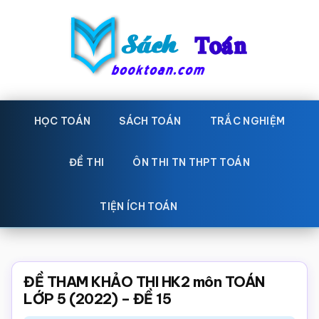
Skip
Bỏ
to
qua
main
primary
content
sidebar
Sách
Học
toán,
HỌC TOÁN
SÁCH TOÁN
TRẮC NGHIỆM
Toán
Đề
-
thi
ĐỀ THI
ÔN THI TN THPT TOÁN
toán,
Học
Sách
TIỆN ÍCH TOÁN
toán
giáo
khoa
Toán,
ĐỀ THAM KHẢO THI HK2 môn TOÁN
trắc
LỚP 5 (2022) – ĐỀ 15
nghiệm