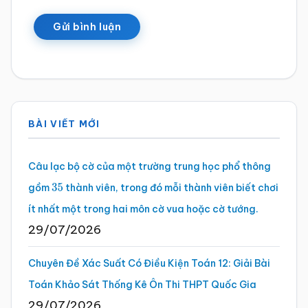
Sidebar
BÀI VIẾT MỚI
chính
Câu lạc bộ cờ của một trường trung học phổ thông
gồm
thành viên, trong đó mỗi thành viên biết chơi
35
ít nhất một trong hai môn cờ vua hoặc cờ tướng.
29/07/2026
Chuyên Đề Xác Suất Có Điều Kiện Toán 12: Giải Bài
Toán Khảo Sát Thống Kê Ôn Thi THPT Quốc Gia
29/07/2026