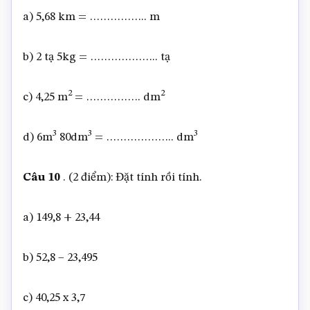
a) 5,68 km = …………….. m
b) 2 tạ 5kg = ……………….. tạ
2
2
c) 4,25 m
= ……………. dm
3
3
3
d) 6m
80dm
= ……………….. dm
Câu 10
. (2 điểm): Đặt tính rồi tính.
a) 149,8 + 23,44
b) 52,8 – 23,495
c) 40,25 x 3,7