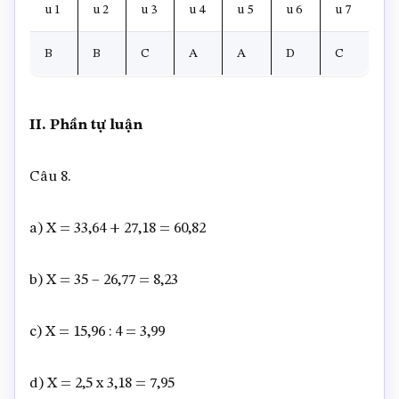
u 1
u 2
u 3
u 4
u 5
u 6
u 7
B
B
C
A
A
D
C
II. Phần tự luận
Câu 8.
a) X = 33,64 + 27,18 = 60,82
b) X = 35 – 26,77 = 8,23
c) X = 15,96 : 4 = 3,99
d) X = 2,5 x 3,18 = 7,95