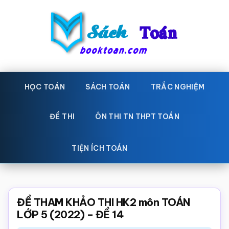
Skip
Bỏ
to
qua
main
primary
content
sidebar
Sách
Học
toán,
HỌC TOÁN
SÁCH TOÁN
TRẮC NGHIỆM
Toán
Đề
-
thi
ĐỀ THI
ÔN THI TN THPT TOÁN
toán,
Học
Sách
TIỆN ÍCH TOÁN
toán
giáo
khoa
Toán,
ĐỀ THAM KHẢO THI HK2 môn TOÁN
trắc
LỚP 5 (2022) – ĐỀ 14
nghiệm