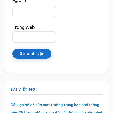
Email
*
Trang web
Sidebar
BÀI VIẾT MỚI
chính
Câu lạc bộ cờ của một trường trung học phổ thông
gồm
thành viên, trong đó mỗi thành viên biết chơi