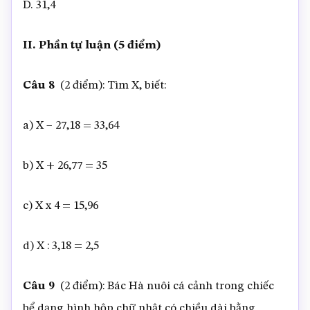
D. 31,4
II. Phần tự luận (5 điểm)
Câu 8
(2 điểm): Tìm X, biết:
a) X – 27,18 = 33,64
b) X + 26,77 = 35
c) X x 4 = 15,96
d) X : 3,18 = 2,5
Câu 9
(2 điểm): Bác Hà nuôi cá cảnh trong chiếc
bể dạng hình hộp chữ nhật có chiều dài bằng