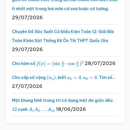
35
ít nhất một trong hai môn cờ vua hoặc cờ tướng.
29/07/2026
Chuyên Đề Xác Suất Có Điều Kiện Toán 12: Giải Bài
Toán Khảo Sát Thống Kê Ôn Thi THPT Quốc Gia
29/07/2026
28/07/2026
Cho hàm số
f
(
x
)
=
(
sin
x
2
–
cos
x
2
)
2
Cho cấp số cộng
, biết
,
. Tìm số…
(
u
n
)
u
2
=
4
u
6
=
8
27/07/2026
Một khung hình trang trí có dạng một đa giác đều
18/06/2026
cạnh
12
A
1
A
2
…
A
12