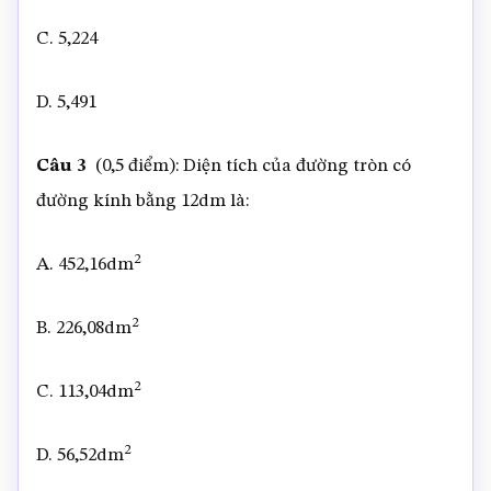
C. 5,224
D. 5,491
Câu 3
(0,5 điểm): Diện tích của đường tròn có
đường kính bằng 12dm là:
2
A. 452,16dm
2
B. 226,08dm
2
C. 113,04dm
2
D. 56,52dm