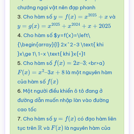
chướng ngại vật nên đạp phanh
3.
Cho hàm số
và
y
=
f
(
x
)
=
x
2025
+
x
y
=
g
(
x
)
=
x
2025
+
x
2024
+
x
+
2025
4.
Cho hàm số $y=f(x)=\left\
{\begin{array}{l} 2x^2-3 \text{ khi
}x\ge 1
\
1-x \text{ khi }x{<}1
5.
Cho hàm số
; <br>a)
f
(
x
)
=
2
x
–
3
là một nguyên hàm
F
(
x
)
=
x
2
–
3
x
+
8
của hàm số
f
(
x
)
6.
Một người điều khiển ô tô đang ở
đường dẫn muốn nhập làn vào đường
cao tốc
7.
Cho hàm số
có đạo hàm liên
y
=
f
(
x
)
tục trên
và
là nguyên hàm của
R
F
(
x
)