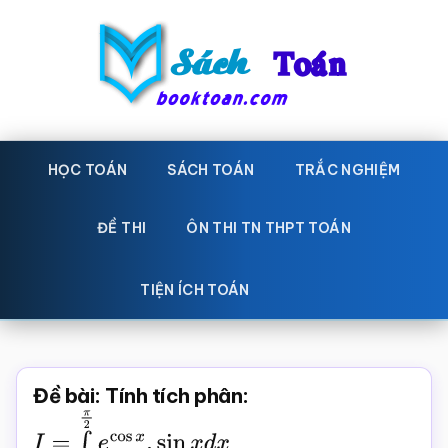
Skip
Bỏ
to
qua
main
primary
content
sidebar
Sách
Học
toán,
HỌC TOÁN
SÁCH TOÁN
TRẮC NGHIỆM
Toán
Đề
-
thi
ĐỀ THI
ÔN THI TN THPT TOÁN
toán,
Học
Sách
TIỆN ÍCH TOÁN
toán
giáo
khoa
Toán,
Đề bài: Tính tích phân:
trắc
I
=
∫
0
π
2
e
cos
x
.
sin
x
d
x
nghiệm