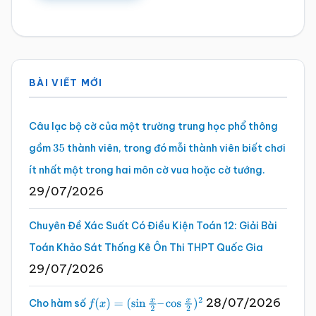
Sidebar
BÀI VIẾT MỚI
chính
Câu lạc bộ cờ của một trường trung học phổ thông
gồm
thành viên, trong đó mỗi thành viên biết chơi
35
ít nhất một trong hai môn cờ vua hoặc cờ tướng.
29/07/2026
Chuyên Đề Xác Suất Có Điều Kiện Toán 12: Giải Bài
Toán Khảo Sát Thống Kê Ôn Thi THPT Quốc Gia
29/07/2026
28/07/2026
Cho hàm số
f
(
x
)
=
(
sin
x
2
–
cos
x
2
)
2