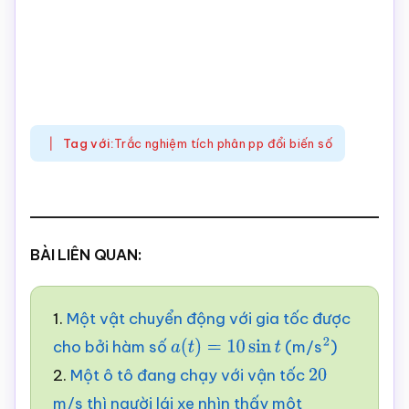
Tag với:
Trắc nghiệm tích phân pp đổi biến số
BÀI LIÊN QUAN:
1.
Một vật chuyển động với gia tốc được
cho bởi hàm số
(m/s
)
a
(
t
)
=
10
sin
t
2
2.
Một ô tô đang chạy với vận tốc
20
m/s thì người lái xe nhìn thấy một