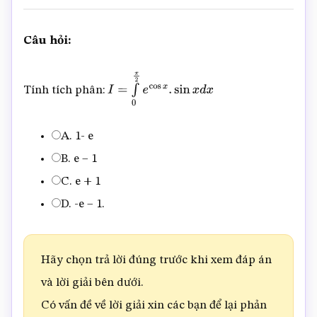
Câu hỏi:
Tính tích phân:
I
=
∫
0
π
2
e
cos
x
.
sin
x
d
x
A. 1- e
B. e – 1
C. e + 1
D. -e – 1.
Hãy chọn trả lời đúng trước khi xem đáp án
và lời giải bên dưới.
Có vấn đề về lời giải xin các bạn để lại phản