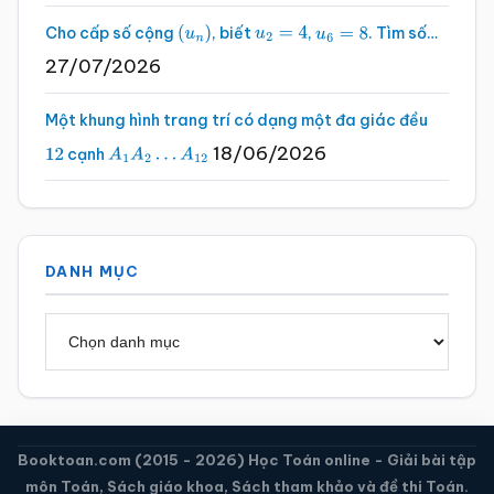
Cho cấp số cộng
, biết
,
. Tìm số…
(
u
n
)
u
2
=
4
u
6
=
8
27/07/2026
Một khung hình trang trí có dạng một đa giác đều
18/06/2026
cạnh
12
A
1
A
2
…
A
12
DANH MỤC
Danh
mục
Booktoan.com (2015 - 2026) Học Toán online - Giải bài tập
môn Toán, Sách giáo khoa, Sách tham khảo và đề thi Toán.