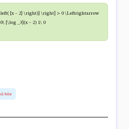
}\left( {x – 2} \right)} \right] > 0 \Leftrightarrow
 0
\
{\log _3}(x – 2) 1
\
0
mũ hóa