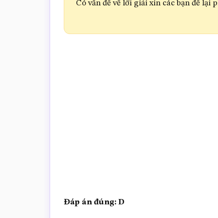
Có vấn đề về lời giải xin các bạn để lại 
Đáp án đúng: D