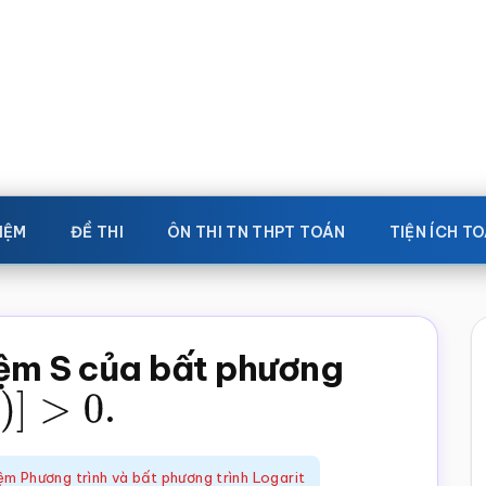
IỆM
ĐỀ THI
ÔN THI TN THPT TOÁN
TIỆN ÍCH T
iệm S của bất phương
2
)
]
>
0
.
ệm Phương trình và bất phương trình Logarit