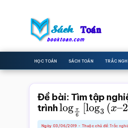
Skip
Bỏ
to
qua
main
primary
content
sidebar
Sách
Học
toán,
Toán
HỌC TOÁN
SÁCH TOÁN
TRẮC NGH
Đề
-
thi
toán,
Học
Sách
Đề bài: Tìm tập ngh
toán
giáo
trình
log
π
6
[
log
3
(
x
–
khoa
Toán,
Ngày
03/06/2019
-
Thuộc chủ đề:
Trắc nghi