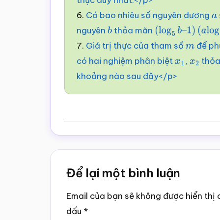
6.
Có bao nhiêu số nguyên dương
a
nguyên
thỏa mãn
b
(
log
5
b
–
1
)
(
a
log
7.
Giá trị thực của tham số
để ph
m
có hai nghiệm phân biệt
,
thỏ
x
1
x
2
khoảng nào sau đây</p>
Reader
Để lại một bình luận
Interactions
Email của bạn sẽ không được hiển thị 
dấu
*