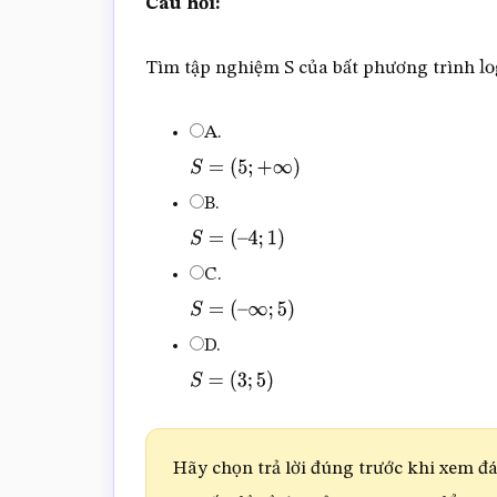
Câu hỏi:
Tìm tập nghiệm S của bất phương trình
lo
A.
S
=
(
5
;
+
∞
)
B.
S
=
(
–
4
;
1
)
C.
S
=
(
–
∞
;
5
)
D.
S
=
(
3
;
5
)
Hãy chọn trả lời đúng trước khi xem đáp