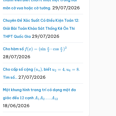
thành viên biết chơi ít nhất một trong hai
29/07/2026
môn cờ vua hoặc cờ tướng.
Chuyên Đề Xác Suất Có Điều Kiện Toán 12:
Giải Bài Toán Khảo Sát Thống Kê Ôn Thi
29/07/2026
THPT Quốc Gia
Cho hàm số
f
(
x
)
=
(
sin
x
2
–
cos
x
2
)
2
28/07/2026
Cho cấp số cộng
, biết
,
.
(
u
n
)
u
2
=
4
u
6
=
8
27/07/2026
Tìm số…
Một khung hình trang trí có dạng một đa
giác đều
cạnh
12
A
1
A
2
…
A
12
18/06/2026