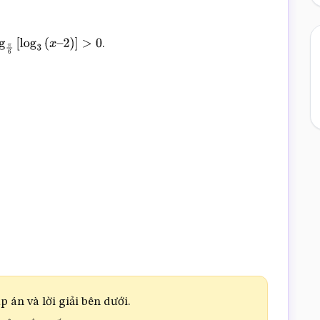
.
g
π
6
[
log
3
(
x
–
2
)
]
>
0
 án và lời giải bên dưới.