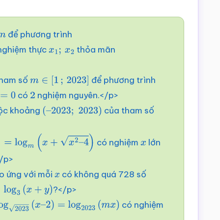
để phương trình
m
nghiệm thực
thỏa mãn
x
1
;
x
2
 tham số
để phương trình
m
∈
[
1
;
2023
]
có
nghiệm nguyên.</p>
2
uộc khoảng
của tham số
(
–
2023
;
2023
)
có nghiệm
lớn
m
(
x
+
x
2
–
4
)
x
/p>
o ứng với mỗi
có không quá 728 số
x
?</p>
3
(
x
+
y
)
có nghiệm
og
2023
(
x
–
2
)
=
log
2023
(
m
x
)