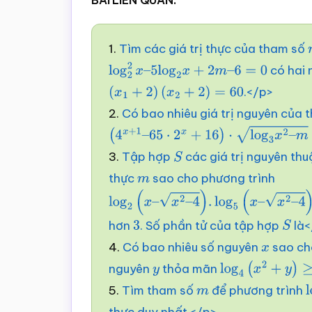
BÀI LIÊN QUAN:
1.
Tìm các giá trị thực của tham số
có hai 
log
2
2
x
–
5
log
2
x
+
2
m
–
6
=
0
.</p>
(
x
1
+
2
)
(
x
2
+
2
)
=
60
2.
Có bao nhiêu giá trị nguyên của
(
4
x
+
1
–
65
⋅
2
x
+
16
)
⋅
log
3
x
2
–
m
=
0
3.
Tập hợp
các giá trị nguyên th
S
thực
sao cho phương trình
m
log
2
(
x
–
x
2
–
4
)
.
log
5
(
x
–
x
2
–
4
)
=
log
hơn
. Số phần tử của tập hợp
là<
3
S
4.
Có bao nhiêu số nguyên
sao ch
x
nguyên
thỏa mãn
y
log
4
(
x
2
+
y
)
≥
log
5.
Tìm tham số
để phương trình
m
l
thực duy nhất.</p>