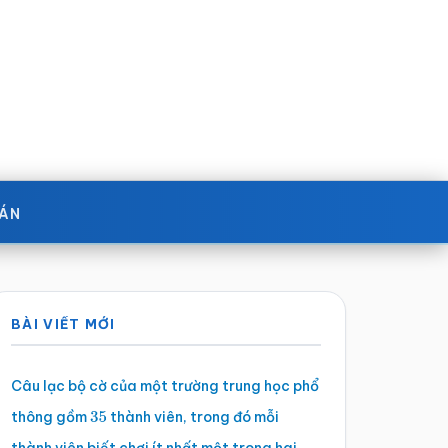
OÁN
Sidebar
BÀI VIẾT MỚI
chính
Câu lạc bộ cờ của một trường trung học phổ
thông gồm
thành viên, trong đó mỗi
35