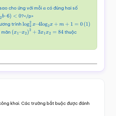
sao cho ứng với mỗi
có đúng hai số
a
?</p>
2
b
–
6
)
<
0
ương trình
log
2
2
x
–
4
log
2
x
+
m
+
1
=
0
(
1
)
a mãn
thuộc
(
x
1
–
x
2
)
2
+
3
x
1
x
2
=
84
công khai.
Các trường bắt buộc được đánh