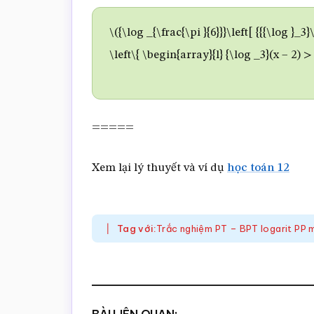
\({\log _{\frac{\pi }{6}}}\left[ {{{\log }_3
\left\{ \begin{array}{l} {\log _3}(x – 2) >
=====
Xem lại lý thuyết và ví dụ
học toán 12
Tag với:
Trắc nghiệm PT – BPT logarit PP 