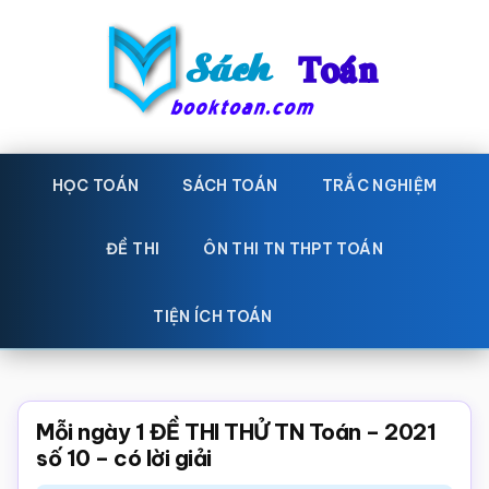
Skip
Bỏ
to
qua
main
primary
content
sidebar
Sách
Học
toán,
HỌC TOÁN
SÁCH TOÁN
TRẮC NGHIỆM
Toán
Đề
-
thi
ĐỀ THI
ÔN THI TN THPT TOÁN
toán,
Học
Sách
TIỆN ÍCH TOÁN
toán
giáo
khoa
Toán,
Mỗi ngày 1 ĐỀ THI THỬ TN Toán – 2021
trắc
số 10 – có lời giải
nghiệm