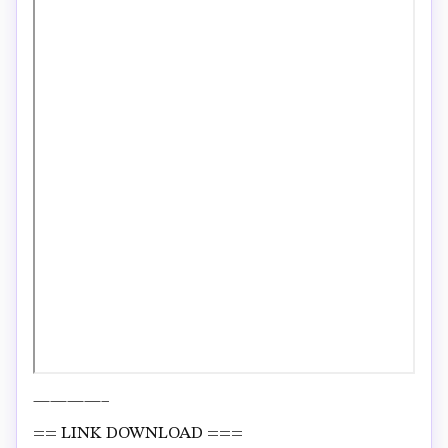
————–
== LINK DOWNLOAD ===