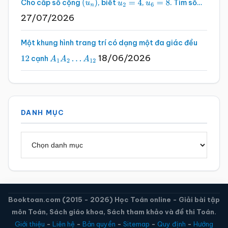
Cho cấp số cộng
, biết
,
. Tìm số…
(
u
n
)
u
2
=
4
u
6
=
8
27/07/2026
Một khung hình trang trí có dạng một đa giác đều
18/06/2026
cạnh
12
A
1
A
2
…
A
12
DANH MỤC
Danh
mục
Booktoan.com (2015 - 2026) Học Toán online - Giải bài tập
môn Toán, Sách giáo khoa, Sách tham khảo và đề thi Toán.
Giới thiệu
-
Liên hệ
-
Bản quyền
-
Sitemap
-
Quy định
-
Hướng