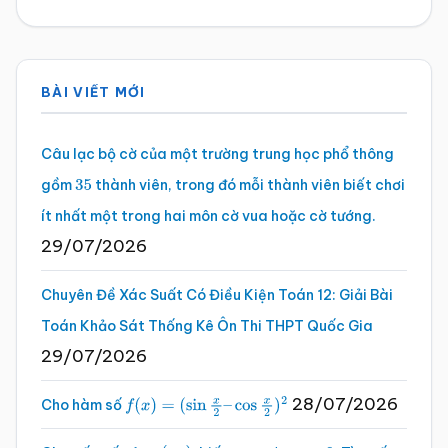
Sidebar
BÀI VIẾT MỚI
chính
Câu lạc bộ cờ của một trường trung học phổ thông
gồm
thành viên, trong đó mỗi thành viên biết chơi
35
ít nhất một trong hai môn cờ vua hoặc cờ tướng.
29/07/2026
Chuyên Đề Xác Suất Có Điều Kiện Toán 12: Giải Bài
Toán Khảo Sát Thống Kê Ôn Thi THPT Quốc Gia
29/07/2026
28/07/2026
Cho hàm số
f
(
x
)
=
(
sin
x
2
–
cos
x
2
)
2