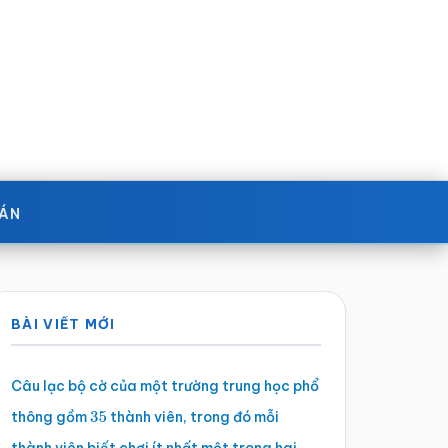
OÁN
Sidebar
BÀI VIẾT MỚI
chính
Câu lạc bộ cờ của một trường trung học phổ
thông gồm
thành viên, trong đó mỗi
35