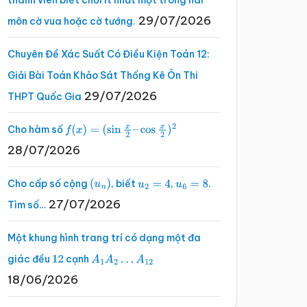
thành viên biết chơi ít nhất một trong hai
29/07/2026
môn cờ vua hoặc cờ tướng.
Chuyên Đề Xác Suất Có Điều Kiện Toán 12:
Giải Bài Toán Khảo Sát Thống Kê Ôn Thi
29/07/2026
THPT Quốc Gia
Cho hàm số
f
(
x
)
=
(
sin
x
2
–
cos
x
2
)
2
28/07/2026
Cho cấp số cộng
, biết
,
.
(
u
n
)
u
2
=
4
u
6
=
8
27/07/2026
Tìm số…
Một khung hình trang trí có dạng một đa
giác đều
cạnh
12
A
1
A
2
…
A
12
18/06/2026