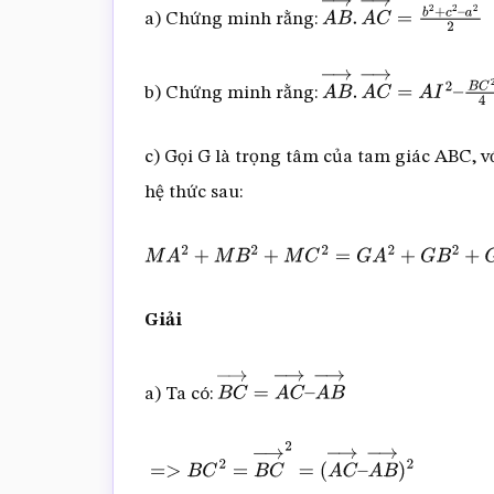
a) Chứng minh rằng:
A
B
→
.
A
C
→
=
b
2
+
c
2
–
a
2
2
b) Chứng minh rằng:
A
B
→
.
A
C
→
=
A
I
2
–
B
C
2
4
c) Gọi G là trọng tâm của tam giác ABC, 
hệ thức sau:
M
A
2
+
M
B
2
+
M
C
2
=
G
A
2
+
G
B
2
+
G
C
2
+
3
M
G
2
Giải
a) Ta có:
B
C
→
=
A
C
→
–
A
B
→
=>
B
C
2
=
B
C
→
2
=
(
A
C
→
–