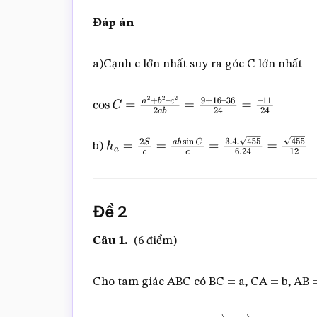
Đáp án
a)Cạnh c lớn nhất suy ra góc C lớn nhất
cos
C
=
a
2
+
b
2
–
c
2
2
a
b
=
9
+
16
–
36
24
=
–
11
24
b)
h
a
=
2
S
c
=
a
b
sin
C
c
=
3.4
.
455
6.24
=
455
12
Đề 2
Câu 1.
(6 điểm)
Cho tam giác ABC có BC = a, CA = b, AB =