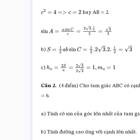
2
a
b
cos
C
=
12
+
4
–
hay AB = 2.
8
3
.
c
o
s
30
0
c
2
=
4
=>
c
=
2
sin
A
=
a
sin
C
c
=
2
3
.
1
2
2
=
3
2
b)
S
=
1
2
a
b
sin
C
=
1
2
.2
3
.2
.
1
2
=
3
c)
h
a
=
2
S
a
=
2
3
2
3
=
1
,
m
a
=
1
Câu 2.
(4 điểm) Cho tam giác ABC có cạnh B
= 6.
a) Tính cô sin của góc lớn nhất của tam g
b) Tính đường cao ứng với cạnh lớn nhất.