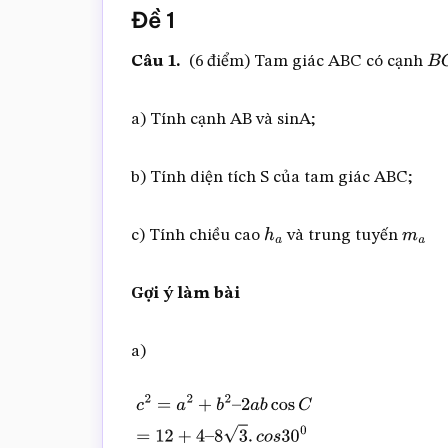
Đề 1
Câu 1.
(6 điểm) Tam giác ABC có cạnh
B
a) Tính cạnh AB và sinA;
b) Tính diện tích S của tam giác ABC;
c) Tính chiều cao
và trung tuyến
h
a
m
a
Gợi ý làm bài
a)
c
2
=
a
2
+
b
2
–