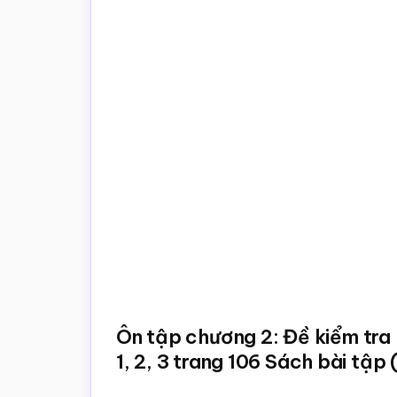
trắc
nghiệm
Toán
online
Ôn tập chương 2: Đề kiểm tra 
1, 2, 3 trang 106 Sách bài tập