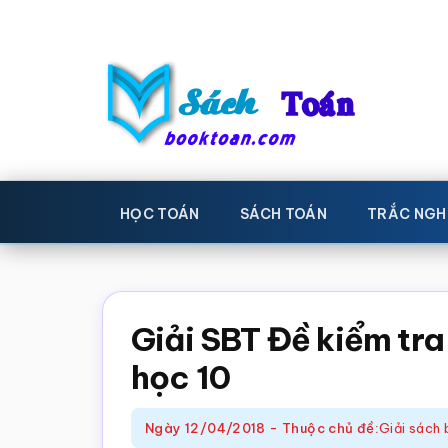
Skip
Bỏ
to
qua
main
primary
content
sidebar
Sách
Học
toán,
Toán
HỌC TOÁN
SÁCH TOÁN
TRẮC NGH
Đề
-
thi
toán,
Học
Sách
Giải SBT Đề kiểm tra
toán
giáo
học 10
khoa
Toán,
Ngày
12/04/2018
-
Thuộc chủ đề:
Giải sách 