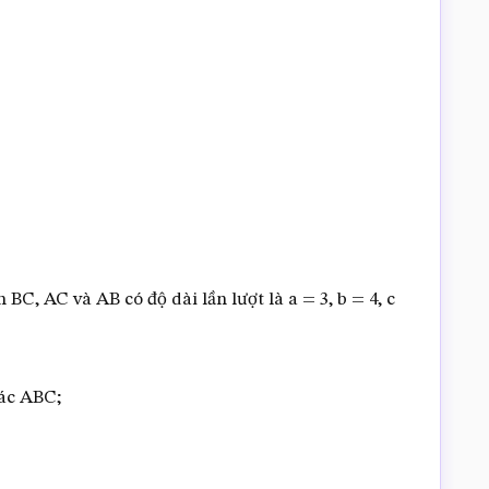
C, AC và AB có độ dài lần lượt là a = 3, b = 4, c
iác ABC;