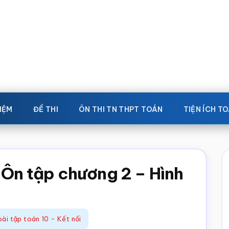
IỆM
ĐỀ THI
ÔN THI TN THPT TOÁN
TIỆN ÍCH T
 Ôn tập chương 2 – Hình
bài tập toán 10 - Kết nối