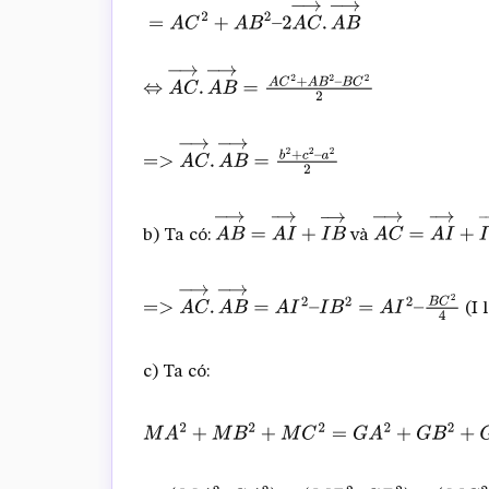
A
B
→
)
2
=
A
C
2
+
A
B
2
–
2
A
C
→
.
A
B
→
⇔
A
C
→
.
A
B
→
=
A
C
2
+
A
B
2
–
B
C
2
2
=>
A
C
→
.
A
B
→
=
b
2
+
c
2
–
a
2
2
b) Ta có:
và
A
B
→
=
A
I
→
+
I
B
→
A
C
→
=
A
I
→
+
I
I
B
→
(I 
=>
A
C
→
.
A
B
→
=
A
I
2
–
I
B
2
=
A
I
2
–
B
C
2
4
c) Ta có:
M
A
2
+
M
B
2
+
M
C
2
=
G
A
2
+
G
B
2
+
G
C
2
+
3
M
G
2