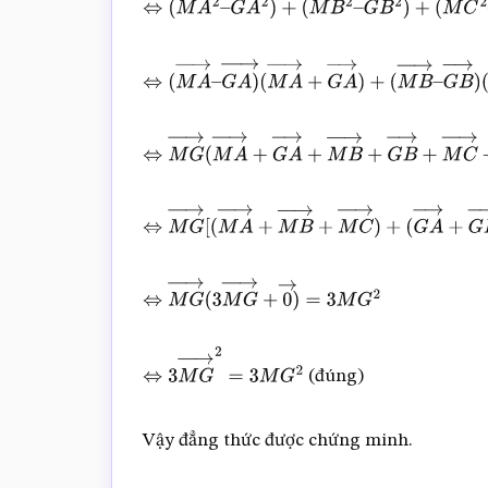
⇔
(
M
A
2
–
G
A
2
)
+
(
M
B
2
–
G
B
2
)
+
(
M
C
2
–
G
C
2
)
=
⇔
(
M
A
→
–
G
A
)
→
(
M
A
→
+
G
A
→
)
+
(
M
B
→
–
G
(
M
C
→
+
G
C
→
)
=
3
M
G
2
⇔
M
G
→
(
M
A
→
+
G
A
→
+
M
B
→
+
G
B
→
+
M
C
⇔
M
G
→
[
(
M
A
→
+
M
B
→
+
M
C
→
)
+
(
G
A
→
+
G
B
→
+
G
C
→
)
]
=
3
M
G
2
⇔
M
G
→
(
3
M
G
→
+
0
→
)
=
3
M
G
2
(đúng)
⇔
3
M
G
→
2
=
3
M
G
2
Vậy đẳng thức được chứng minh.