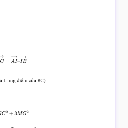
C
→
=
A
I
→
–
là trung điểm của BC)