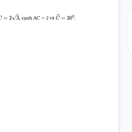
, cạnh AC = 2 và
.
C
=
2
3
C
^
=
30
0