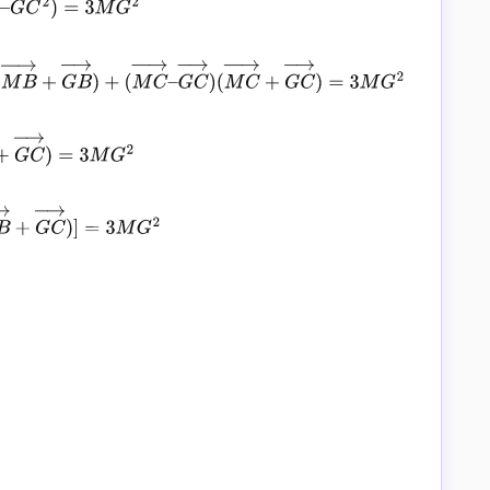
3
M
G
2
B
→
)
(
M
B
→
+
G
B
→
)
+
(
M
C
→
–
G
C
→
)
→
+
G
C
→
)
=
3
M
G
2