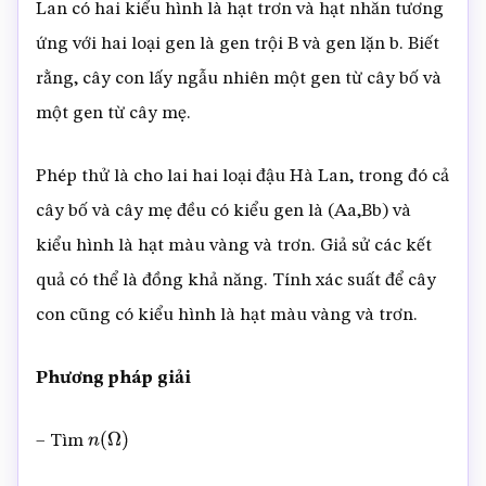
Lan có hai kiểu hình là hạt trơn và hạt nhăn tương
ứng với hai loại gen là gen trội B và gen lặn b. Biết
rằng, cây con lấy ngẫu nhiên một gen từ cây bố và
một gen từ cây mẹ.
Phép thử là cho lai hai loại đậu Hà Lan, trong đó cả
cây bố và cây mẹ đều có kiểu gen là (Aa,Bb) và
kiểu hình là hạt màu vàng và trơn. Giả sử các kết
quả có thể là đồng khả năng. Tính xác suất để cây
con cũng có kiểu hình là hạt màu vàng và trơn.
Phương pháp giải
– Tìm
n
(
Ω
)