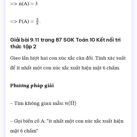
=> n(A) = 3
=> P(A) =
.
3
8
Giải bài 9.11 trang 87 SGK Toán 10 Kết nối tri
thức tập 2
Gieo lần lượt hai con xúc xắc cân đối. Tính xác suất
để ít nhất một con xúc xắc xuất hiện mặt 6 chấm.
Phương pháp giải
– Tìm không gian mẫu:
n
(
Ω
)
– Gọi biến cố A: “ít nhất một con xúc xắc xuất hiện
mặt 6 chấm”