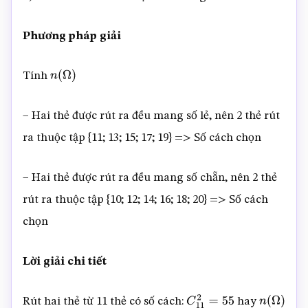
Phương pháp giải
Tính
n
(
Ω
)
– Hai thẻ được rút ra đều mang số lẻ, nên 2 thẻ rút
ra thuộc tập {11; 13; 15; 17; 19} => Số cách chọn
– Hai thẻ được rút ra đều mang số chẵn, nên 2 thẻ
rút ra thuộc tập {10; 12; 14; 16; 18; 20} => Số cách
chọn
Lời giải chi tiết
Rút hai thẻ từ 11 thẻ có số cách:
hay
C
11
2
=
55
n
(
Ω
)