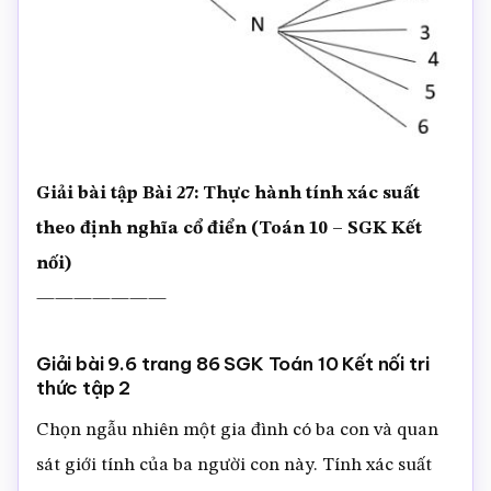
Giải bài tập Bài 27: Thực hành tính xác suất
theo định nghĩa cổ điển (Toán 10 – SGK Kết
nối)
———————
Giải bài 9.6 trang 86 SGK Toán 10 Kết nối tri
thức tập 2
Chọn ngẫu nhiên một gia đình có ba con và quan
sát giới tính của ba người con này. Tính xác suất