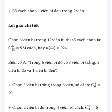
+ Số cách chọn 1 viên bi đen trong 2 viên
Lời giải chi tiết
Chọn 6 viên bi trong 12 viên bi thì số cách chọn là:
= 924 cách, hay
= 924.
C
12
6
n
(
Ω
)
Biến cố A: “Trong 6 viên bi đó có 3 viên bi trắng, 2
viên bi đỏ và 1 viên bi đen”.
+ Chọn 3 viên bi trắng trong 6 viên, số cách:
=
C
6
3
20.
+ Chọn 2 viên bi đỏ trong 4 viên, số cách:
= 6.
C
4
2