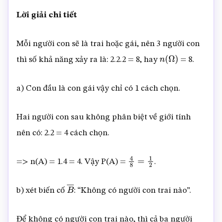
Lời giải chi tiết
Mỗi người con sẽ là trai hoặc gái, nên 3 người con
thì số khả năng xảy ra là: 2.2.2 = 8, hay
= 8.
n
(
Ω
)
a) Con đầu là con gái vậy chỉ có 1 cách chọn.
Hai người con sau không phân biệt về giới tính
nên có: 2.2 = 4 cách chọn.
=> n(A) = 1.4 = 4. Vậy P(A) =
.
4
8
=
1
2
b) xét biến cố
: “Không có người con trai nào”.
B
―
Để không có người con trai nào, thì cả ba người