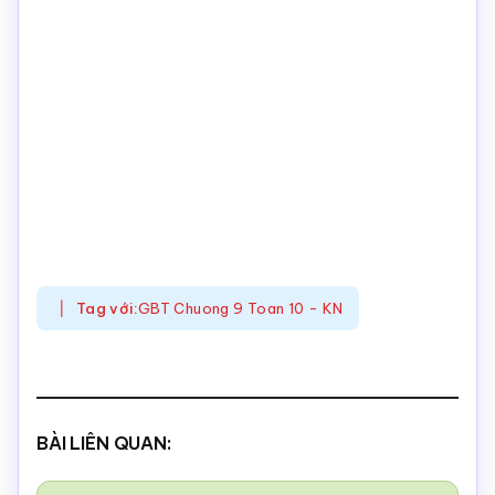
Tag với:
GBT Chuong 9 Toan 10 - KN
BÀI LIÊN QUAN: