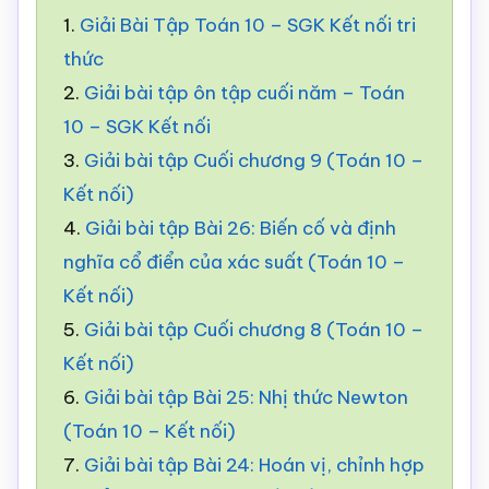
1.
Giải Bài Tập Toán 10 – SGK Kết nối tri
thức
2.
Giải bài tập ôn tập cuối năm – Toán
10 – SGK Kết nối
3.
Giải bài tập Cuối chương 9 (Toán 10 –
Kết nối)
4.
Giải bài tập Bài 26: Biến cố và định
nghĩa cổ điển của xác suất (Toán 10 –
Kết nối)
5.
Giải bài tập Cuối chương 8 (Toán 10 –
Kết nối)
6.
Giải bài tập Bài 25: Nhị thức Newton
(Toán 10 – Kết nối)
7.
Giải bài tập Bài 24: Hoán vị, chỉnh hợp