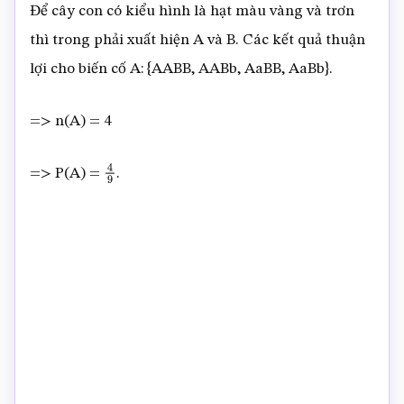
Để cây con có kiểu hình là hạt màu vàng và trơn
thì trong phải xuất hiện A và B. Các kết quả thuận
lợi cho biến cố A: {AABB, AABb, AaBB, AaBb}.
=> n(A) = 4
=> P(A) =
.
4
9