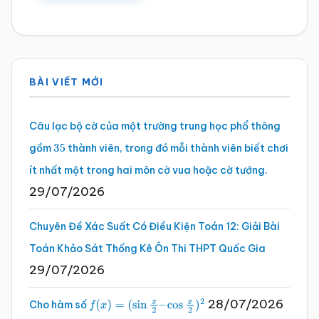
Sidebar
BÀI VIẾT MỚI
chính
Câu lạc bộ cờ của một trường trung học phổ thông
gồm
thành viên, trong đó mỗi thành viên biết chơi
35
ít nhất một trong hai môn cờ vua hoặc cờ tướng.
29/07/2026
Chuyên Đề Xác Suất Có Điều Kiện Toán 12: Giải Bài
Toán Khảo Sát Thống Kê Ôn Thi THPT Quốc Gia
29/07/2026
28/07/2026
Cho hàm số
f
(
x
)
=
(
sin
x
2
–
cos
x
2
)
2