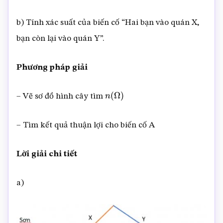
b) Tính xác suất của biến cố “Hai bạn vào quán X,
bạn còn lại vào quán Y”.
Phương pháp giải
– Vẽ sơ đồ hình cây tìm
n
(
Ω
)
– Tìm kết quả thuận lợi cho biến cố A
Lời giải chi tiết
a)