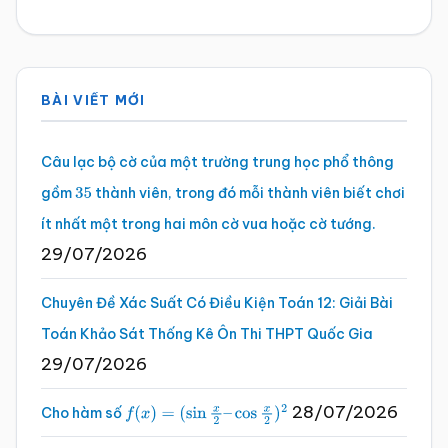
Sidebar
BÀI VIẾT MỚI
chính
Câu lạc bộ cờ của một trường trung học phổ thông
gồm
thành viên, trong đó mỗi thành viên biết chơi
35
ít nhất một trong hai môn cờ vua hoặc cờ tướng.
29/07/2026
Chuyên Đề Xác Suất Có Điều Kiện Toán 12: Giải Bài
Toán Khảo Sát Thống Kê Ôn Thi THPT Quốc Gia
29/07/2026
28/07/2026
Cho hàm số
f
(
x
)
=
(
sin
x
2
–
cos
x
2
)
2