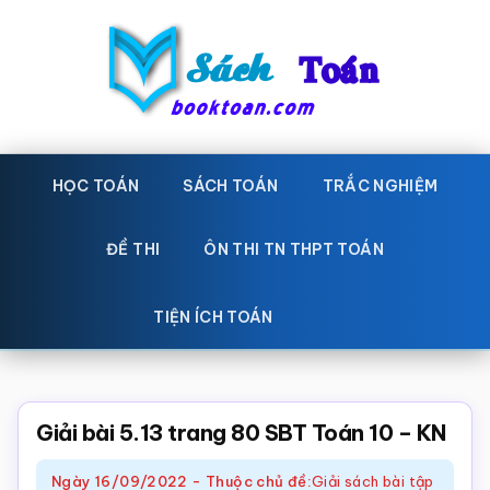
Skip
Bỏ
to
qua
main
primary
content
sidebar
Sách
Học
toán,
HỌC TOÁN
SÁCH TOÁN
TRẮC NGHIỆM
Toán
Đề
-
thi
ĐỀ THI
ÔN THI TN THPT TOÁN
toán,
Học
Sách
TIỆN ÍCH TOÁN
toán
giáo
khoa
Toán,
Giải bài 5.13 trang 80 SBT Toán 10 – KN
trắc
Ngày
16/09/2022
-
Thuộc chủ đề:
Giải sách bài tập
nghiệm