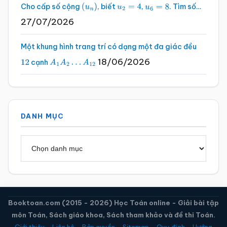
Cho cấp số cộng
, biết
,
. Tìm số…
(
u
n
)
u
2
=
4
u
6
=
8
27/07/2026
Một khung hình trang trí có dạng một đa giác đều
18/06/2026
cạnh
12
A
1
A
2
…
A
12
DANH MỤC
Danh
mục
Booktoan.com (2015 - 2026) Học Toán online - Giải bài tập
môn Toán, Sách giáo khoa, Sách tham khảo và đề thi Toán.
Giới thiệu
-
Liên hệ
-
Bản quyền
-
Sitemap
-
Quy định
-
Hướng