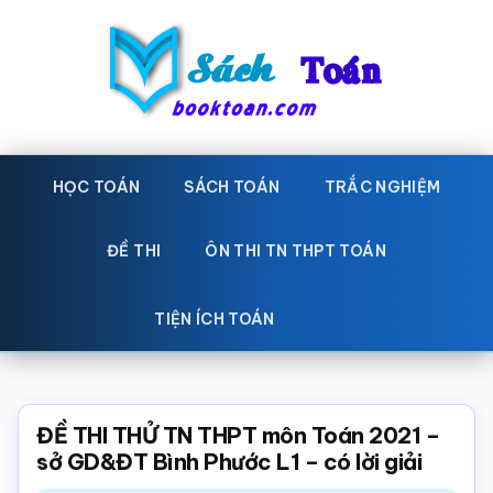
Skip
Bỏ
to
qua
main
primary
content
sidebar
Sách
Học
toán,
HỌC TOÁN
SÁCH TOÁN
TRẮC NGHIỆM
Toán
Đề
-
thi
ĐỀ THI
ÔN THI TN THPT TOÁN
toán,
Học
Sách
TIỆN ÍCH TOÁN
toán
giáo
khoa
Toán,
ĐỀ THI THỬ TN THPT môn Toán 2021 –
trắc
sở GD&ĐT Bình Phước L1 – có lời giải
nghiệm