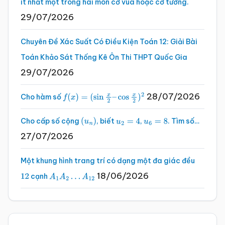
ít nhất một trong hai môn cờ vua hoặc cờ tướng.
29/07/2026
Chuyên Đề Xác Suất Có Điều Kiện Toán 12: Giải Bài
Toán Khảo Sát Thống Kê Ôn Thi THPT Quốc Gia
29/07/2026
28/07/2026
Cho hàm số
f
(
x
)
=
(
sin
x
2
–
cos
x
2
)
2
Cho cấp số cộng
, biết
,
. Tìm số…
(
u
n
)
u
2
=
4
u
6
=
8
27/07/2026
Một khung hình trang trí có dạng một đa giác đều
18/06/2026
cạnh
12
A
1
A
2
…
A
12