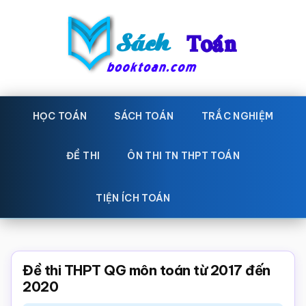
Skip
Bỏ
to
qua
main
primary
content
sidebar
Sách
Học
toán,
HỌC TOÁN
SÁCH TOÁN
TRẮC NGHIỆM
Toán
Đề
-
thi
ĐỀ THI
ÔN THI TN THPT TOÁN
toán,
Học
Sách
TIỆN ÍCH TOÁN
toán
giáo
khoa
Toán,
Đề thi THPT QG môn toán từ 2017 đến
trắc
2020
nghiệm