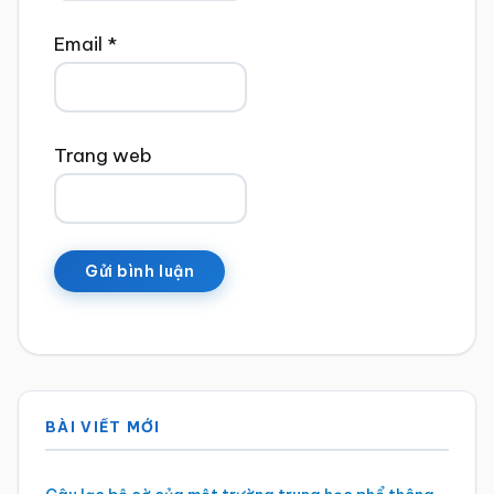
Email
*
Trang web
Sidebar
BÀI VIẾT MỚI
chính