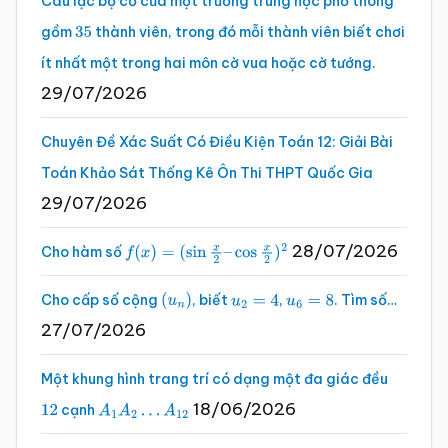
Câu lạc bộ cờ của một trường trung học phổ thông
gồm
thành viên, trong đó mỗi thành viên biết chơi
35
ít nhất một trong hai môn cờ vua hoặc cờ tướng.
29/07/2026
Chuyên Đề Xác Suất Có Điều Kiện Toán 12: Giải Bài
Toán Khảo Sát Thống Kê Ôn Thi THPT Quốc Gia
29/07/2026
28/07/2026
Cho hàm số
f
(
x
)
=
(
sin
x
2
–
cos
x
2
)
2
Cho cấp số cộng
, biết
,
. Tìm số…
(
u
n
)
u
2
=
4
u
6
=
8
27/07/2026
Một khung hình trang trí có dạng một đa giác đều
18/06/2026
cạnh
12
A
1
A
2
…
A
12