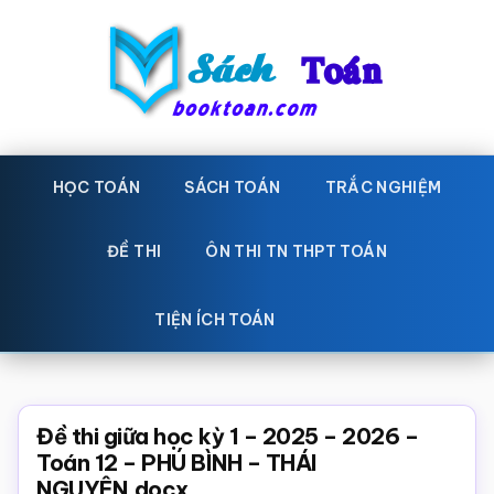
Skip
Bỏ
to
qua
main
primary
content
sidebar
Sách
Học
toán,
HỌC TOÁN
SÁCH TOÁN
TRẮC NGHIỆM
Toán
Đề
-
thi
ĐỀ THI
ÔN THI TN THPT TOÁN
toán,
Học
Sách
TIỆN ÍCH TOÁN
toán
giáo
khoa
Toán,
Đề thi giữa học kỳ 1 – 2025 – 2026 –
trắc
Toán 12 – PHÚ BÌNH – THÁI
NGUYÊN.docx
nghiệm