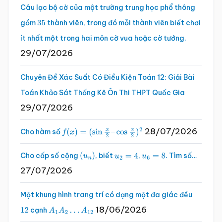
Câu lạc bộ cờ của một trường trung học phổ thông
gồm
thành viên, trong đó mỗi thành viên biết chơi
35
ít nhất một trong hai môn cờ vua hoặc cờ tướng.
29/07/2026
Chuyên Đề Xác Suất Có Điều Kiện Toán 12: Giải Bài
Toán Khảo Sát Thống Kê Ôn Thi THPT Quốc Gia
29/07/2026
28/07/2026
Cho hàm số
f
(
x
)
=
(
sin
x
2
–
cos
x
2
)
2
Cho cấp số cộng
, biết
,
. Tìm số…
(
u
n
)
u
2
=
4
u
6
=
8
27/07/2026
Một khung hình trang trí có dạng một đa giác đều
18/06/2026
cạnh
12
A
1
A
2
…
A
12