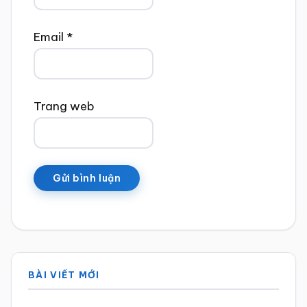
Email
*
Trang web
Sidebar
BÀI VIẾT MỚI
chính