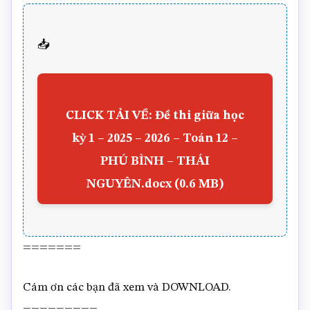
📥
CLICK TẢI VỀ: Đề thi giữa học
kỳ 1 – 2025 – 2026 – Toán 12 –
PHÚ BÌNH – THÁI
NGUYÊN.docx (0.6 MB)
=======
Cám ơn các bạn đã xem và DOWNLOAD.
=========