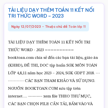
THÊM
TÀI LIỆU DẠY THÊM TOÁN 11 KẾT NỐI
TOÁN
TRI THỨC WORD – 2023
11
Ngày
12/07/2023
-
Thuộc chủ đề:
Toán lớp 11
CHÂN
TRỜI
TÀI LIỆU DẠY THÊM TOÁN 11 KẾT NỐI TRI
SÁNG
THỨC WORD - 2023 ==========
TẠO
booktoan.com chia sẻ đến các bạn tài liệu, giáo án
TẬP
(KHBD), ĐỀ THI, DOC tập huấn SGK MÔN TOÁN
1
LỚP 4,8,11 năm học 2023 – 2024, SGK GDPT 2018. ---
WORD
----------- CÁC BẠN THAM KHẢO VÀ SỬ DỤNG.
–
NGUỒN: BOOKTOAN.COM sưu tập trên
2023
internet…. ———– xem file THEO THƯ MỤC,
CÁC BẠN CHỌN FILE CẦN TẢI, BẤM VÀO VÀ