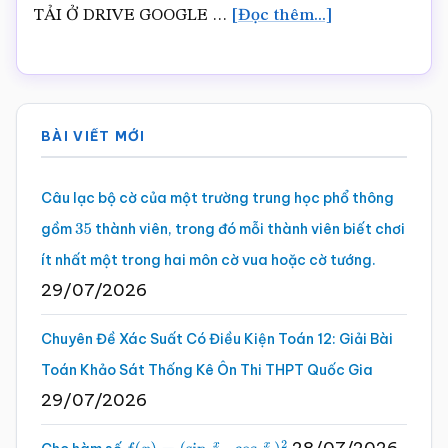
vềTÀI
TẢI Ở DRIVE GOOGLE …
[Đọc thêm...]
LIỆU
DẠY
Sidebar
THÊM
BÀI VIẾT MỚI
TOÁN
chính
11
Câu lạc bộ cờ của một trường trung học phổ thông
KẾT
gồm
thành viên, trong đó mỗi thành viên biết chơi
35
NỐI
ít nhất một trong hai môn cờ vua hoặc cờ tướng.
TRI
29/07/2026
THỨC
WORD
Chuyên Đề Xác Suất Có Điều Kiện Toán 12: Giải Bài
–
Toán Khảo Sát Thống Kê Ôn Thi THPT Quốc Gia
29/07/2026
2023