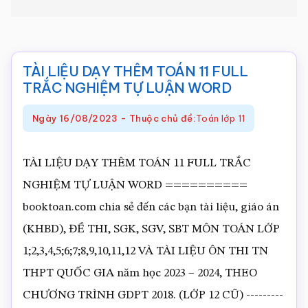
Toán
online
TÀI LIỆU DẠY THÊM TOÁN 11 FULL
TRẮC NGHIỆM TỰ LUẬN WORD
Ngày
16/08/2023
-
Thuộc chủ đề:
Toán lớp 11
TÀI LIỆU DẠY THÊM TOÁN 11 FULL TRẮC
NGHIỆM TỰ LUẬN WORD ==========
booktoan.com chia sẻ đến các bạn tài liệu, giáo án
(KHBD), ĐỀ THI, SGK, SGV, SBT MÔN TOÁN LỚP
1;2,3,4,5;6;7;8,9,10,11,12 VÀ TÀI LIỆU ÔN THI TN
THPT QUỐC GIA năm học 2023 – 2024, THEO
CHƯƠNG TRÌNH GDPT 2018. (LỚP 12 CŨ) ---------