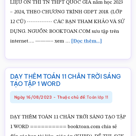
LIỆU ÔN THI TN THPT QUỐC GIA năm học 2023
– 2024, THEO CHƯƠNG TRÌNH GDPT 2018. (LỚP
12 CŨ) -------------- CÁC BẠN THAM KHẢO VÀ SỬ
DỤNG. NGUỒN: BOOKTOAN.COM sưu tập trên
vềDẠY
internet…. ———– xem …
[Đọc thêm...]
THÊM
TOÁN
11
DẠY THÊM TOÁN 11 CHÂN TRỜI SÁNG
KẾT
TẠO TẬP 1 WORD
NỐI
Ngày
16/08/2023
-
Thuộc chủ đề:
Toán lớp 11
TRI
THỨC
DẠY THÊM TOÁN 11 CHÂN TRỜI SÁNG TẠO TẬP
WORD
1 WORD ========== booktoan.com chia sẻ