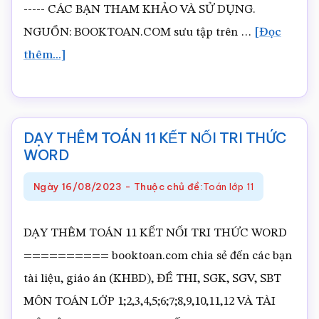
----- CÁC BẠN THAM KHẢO VÀ SỬ DỤNG.
NGUỒN: BOOKTOAN.COM sưu tập trên …
[Đọc
vềTÀI
thêm...]
LIỆU
DẠY
THÊM
DẠY THÊM TOÁN 11 KẾT NỐI TRI THỨC
TOÁN
WORD
11
Ngày
16/08/2023
-
Thuộc chủ đề:
Toán lớp 11
FULL
TRẮC
DẠY THÊM TOÁN 11 KẾT NỐI TRI THỨC WORD
NGHIỆM
========== booktoan.com chia sẻ đến các bạn
TỰ
tài liệu, giáo án (KHBD), ĐỀ THI, SGK, SGV, SBT
LUẬN
MÔN TOÁN LỚP 1;2,3,4,5;6;7;8,9,10,11,12 VÀ TÀI
WORD