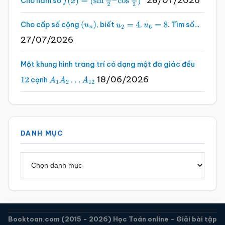
28/07/2026
Cho hàm số
f
(
x
)
=
(
sin
x
2
–
cos
x
2
)
2
Cho cấp số cộng
, biết
,
. Tìm số…
(
u
n
)
u
2
=
4
u
6
=
8
27/07/2026
Một khung hình trang trí có dạng một đa giác đều
18/06/2026
cạnh
12
A
1
A
2
…
A
12
DANH MỤC
Danh
mục
Booktoan.com (2015 - 2026) Học Toán online - Giải bài tập