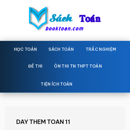
Skip
Bỏ
to
qua
main
primary
content
sidebar
Sách
Học
toán,
HỌC TOÁN
SÁCH TOÁN
TRẮC NGHIỆM
Toán
Đề
-
thi
ĐỀ THI
ÔN THI TN THPT TOÁN
toán,
Học
Sách
TIỆN ÍCH TOÁN
toán
giáo
khoa
Toán,
trắc
DAY THEM TOAN 11
nghiệm