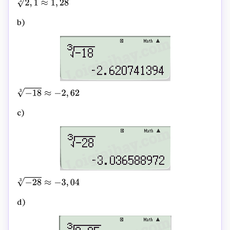
2
,
1
3
≈
1
,
28
b)
−
18
3
≈
−
2
,
62
c)
−
28
3
≈
−
3
,
04
d)