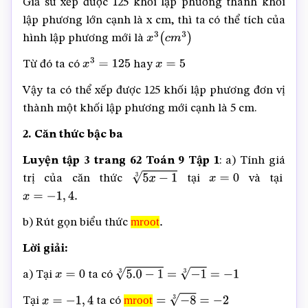
Giả sử xếp được 125 khối lập phương thành khối
lập phương lớn cạnh là x cm, thì ta có thể tích của
hình lập phương mới là
x
3
(
c
m
3
)
Từ đó ta có
hay
x
3
=
125
x
=
5
Vậy ta có thể xếp được 125 khối lập phương đơn vị
thành một khối lập phương mới cạnh là 5 cm.
2. Căn thức bậc ba
Luyện tập 3 trang 62 Toán 9 Tập 1
: a) Tính giá
trị của căn thức
tại
và tại
5
x
−
1
3
x
=
0
x
=
−
1
,
4.
mroot
b) Rút gọn biểu thức
mroot
.
Lời giải:
a) Tại
ta có
x
=
0
5.0
−
1
3
=
−
1
3
=
−
1
mroot
Tại
ta có
x
=
−
1
,
4
mroot
=
−
8
3
=
−
2