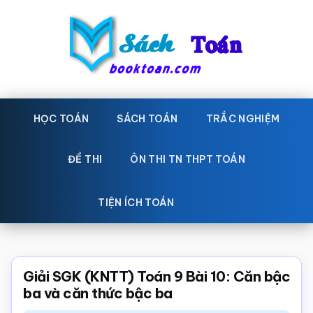
Skip
Bỏ
to
qua
main
primary
content
sidebar
Sách
Học
toán,
HỌC TOÁN
SÁCH TOÁN
TRẮC NGHIỆM
Toán
Đề
-
thi
ĐỀ THI
ÔN THI TN THPT TOÁN
toán,
Học
Sách
TIỆN ÍCH TOÁN
toán
giáo
khoa
Toán,
Giải SGK (KNTT) Toán 9 Bài 10: Căn bậc
trắc
ba và căn thức bậc ba
nghiệm