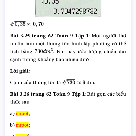
0
,
35
3
≈
0
,
70
Bài 3.25 trang 62 Toán 9 Tập 1
: Một người thợ
muốn làm một thùng tôn hình lập phương có thể
tích bằng
Em hãy ước lượng chiều dài
730
d
m
3
.
cạnh thùng khoảng bao nhiêu dm?
Lời giải:
Cạnh của thùng tôn là
dm.
730
3
≈
9
Bài 3.26 trang 62 Toán 9 Tập 1
: Rút gọn các biểu
thức sau:
mroot
a)
mroot
;
mroot
b)
mroot
;