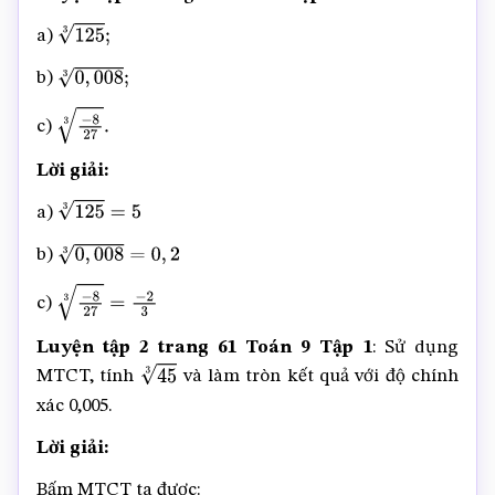
a)
125
3
;
b)
0
,
008
3
;
c)
−
8
27
3
.
Lời giải:
a)
125
3
=
5
b)
0
,
008
3
=
0
,
2
c)
−
8
27
3
=
−
2
3
Luyện tập 2 trang 61 Toán 9 Tập 1
: Sử dụng
MTCT, tính
và làm tròn kết quả với độ chính
45
3
xác 0,005.
Lời giải:
Bấm MTCT ta được: