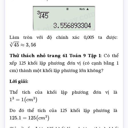
Làm tròn với độ chính xác 0,005 ta được:
45
3
≈
3
,
56
Thử thách nhỏ trang 61 Toán 9 Tập 1
: Có thể
xếp 125 khối lập phương đơn vị (có cạnh bằng 1
cm) thành một khối lập phương lớn không?
Lời giải:
Thể tích của khối lập phương đơn vị là
1
3
=
1
(
c
m
3
)
Do đó thể tích của 125 khối lập phương là
125.1
=
125
(
c
m
3
)