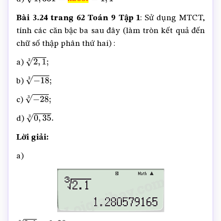
1
,
331
3
=
mroot
=
1
,
1
Bài 3.24 trang 62 Toán 9 Tập 1
: Sử dụng MTCT,
tính các căn bậc ba sau đây (làm tròn kết quả đến
chữ số thập phân thứ hai) :
a)
2
,
1
3
;
b)
−
18
3
;
c)
−
28
3
;
d)
0
,
35
3
.
Lời giải:
a)