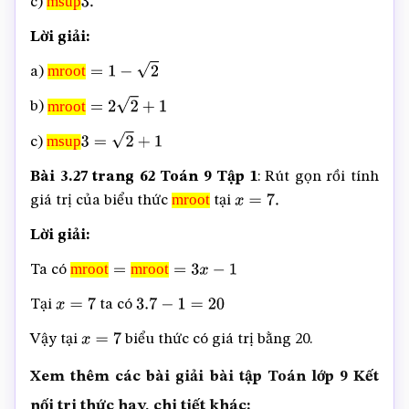
msup
c)
msup
3
.
Lời giải:
mroot
a)
mroot
=
1
−
2
mroot
b)
mroot
=
2
2
+
1
msup
c)
msup
3
=
2
+
1
Bài 3.27 trang 62 Toán 9 Tập 1
: Rút gọn rồi tính
mroot
giá trị của biểu thức
tại
mroot
x
=
7.
Lời giải:
mroot
mroot
Ta có
mroot
=
mroot
=
3
x
−
1
Tại
ta có
x
=
7
3.7
−
1
=
20
Vậy tại
biểu thức có giá trị bằng 20.
x
=
7
Xem thêm các bài giải bài tập Toán lớp 9 Kết
nối tri thức hay, chi tiết khác: