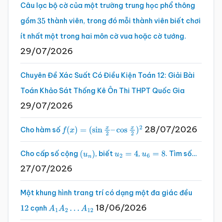
Câu lạc bộ cờ của một trường trung học phổ thông
gồm
thành viên, trong đó mỗi thành viên biết chơi
35
ít nhất một trong hai môn cờ vua hoặc cờ tướng.
29/07/2026
Chuyên Đề Xác Suất Có Điều Kiện Toán 12: Giải Bài
Toán Khảo Sát Thống Kê Ôn Thi THPT Quốc Gia
29/07/2026
28/07/2026
Cho hàm số
f
(
x
)
=
(
sin
x
2
–
cos
x
2
)
2
Cho cấp số cộng
, biết
,
. Tìm số…
(
u
n
)
u
2
=
4
u
6
=
8
27/07/2026
Một khung hình trang trí có dạng một đa giác đều
18/06/2026
cạnh
12
A
1
A
2
…
A
12