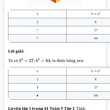
3
x
V = x
2
8
?
27
?
64
Lời giải:
Ta có
, ta được bảng sau:
3
3
=
27
;
4
3
=
64
3
x
V = x
2
8
3
27
4
64
Luyện tập 1 trang 61 Toán 9 Tập 1
: Tính: