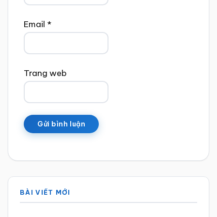
Email
*
Trang web
Sidebar
BÀI VIẾT MỚI
chính