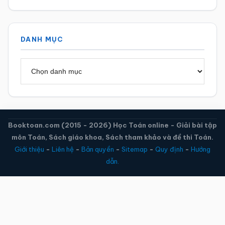
DANH MỤC
Danh
mục
Booktoan.com (2015 - 2026) Học Toán online - Giải bài tập
môn Toán, Sách giáo khoa, Sách tham khảo và đề thi Toán.
Giới thiệu
-
Liên hệ
-
Bản quyền
-
Sitemap
-
Quy định
-
Hướng
dẫn.