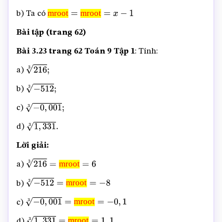
mroot
mroot
b) Ta có
mroot
=
mroot
=
x
−
1
Bài tập (trang 62)
Bài 3.23 trang 62 Toán 9 Tập 1
: Tính:
a)
216
3
;
b)
−
512
3
;
c)
−
0
,
001
3
;
d)
1
,
331
3
.
Lời giải:
mroot
a)
216
3
=
mroot
=
6
mroot
b)
−
512
3
=
mroot
=
−
8
mroot
c)
−
0
,
001
3
=
mroot
=
−
0
,
1
mroot
d)