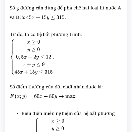
Số g đường cần dùng để pha chế hai loại lít nước A
và B là:
45
x
+
15
y
≤
315.
Từ đó, ta có hệ bất phương trình:
{
x
≥
0
y
≥
0
0
,
5
x
+
2
y
≤
12
x
+
y
≤
9
45
x
+
15
y
≤
315
.
Số điểm thưởng của đội chơi nhận được là:
F
(
x
;
y
)
=
60
x
+
80
y
→
max
Biểu diễn miền nghiệm của hệ bất phương