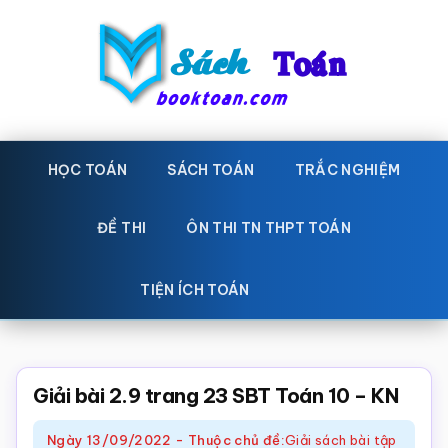
Skip
Bỏ
to
qua
main
primary
content
sidebar
Sách
Học
toán,
HỌC TOÁN
SÁCH TOÁN
TRẮC NGHIỆM
Toán
Đề
-
thi
ĐỀ THI
ÔN THI TN THPT TOÁN
toán,
Học
Sách
TIỆN ÍCH TOÁN
toán
giáo
khoa
Toán,
Giải bài 2.9 trang 23 SBT Toán 10 – KN
trắc
Ngày
13/09/2022
-
Thuộc chủ đề:
Giải sách bài tập
nghiệm