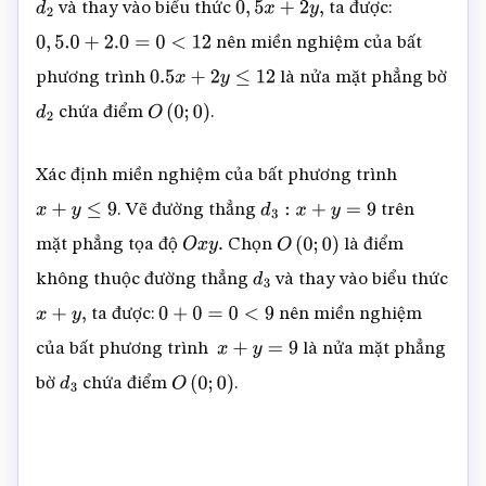
và thay vào biểu thức
ta được:
d
2
0
,
5
x
+
2
y
,
nên miền nghiệm của bất
0
,
5.0
+
2.0
=
0
<
12
phương trình
là nửa mặt phẳng bờ
0.5
x
+
2
y
≤
12
chứa điểm
.
d
2
O
(
0
;
0
)
Xác định miền nghiệm của bất phương trình
. Vẽ đường thẳng
trên
x
+
y
≤
9
d
3
:
x
+
y
=
9
mặt phẳng tọa độ
Chọn
là điểm
O
x
y
.
O
(
0
;
0
)
không thuộc đường thẳng
và thay vào biểu thức
d
3
ta được:
nên miền nghiệm
x
+
y
,
0
+
0
=
0
<
9
của bất phương trình
là nửa mặt phẳng
x
+
y
=
9
bờ
chứa điểm
.
d
3
O
(
0
;
0
)