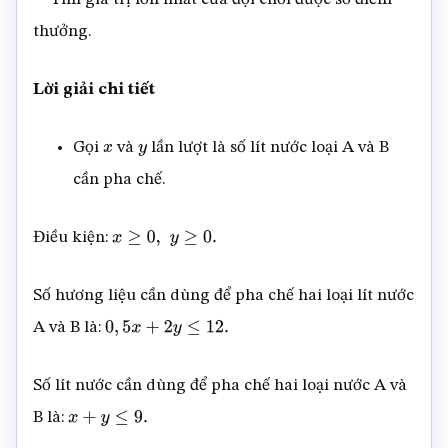
thưởng.
Lời giải chi tiết
Gọi
và
lần lượt là số lít nước loại A và B
x
y
cần pha chế.
Điều kiện:
x
≥
0
,
y
≥
0.
Số hương liệu cần dùng để pha chế hai loại lít nước
A và B là:
0
,
5
x
+
2
y
≤
12.
Số lít nước cần dùng để pha chế hai loại nước A và
B là:
x
+
y
≤
9.