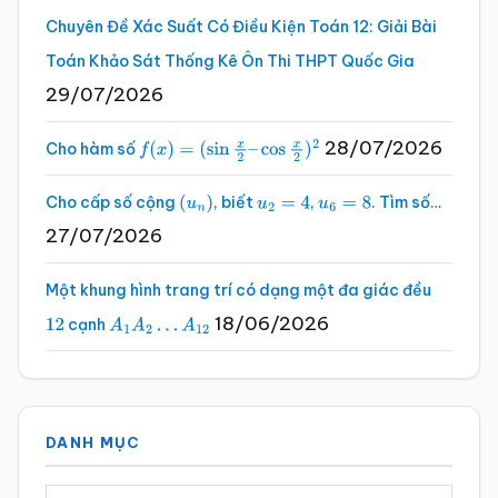
Chuyên Đề Xác Suất Có Điều Kiện Toán 12: Giải Bài
Toán Khảo Sát Thống Kê Ôn Thi THPT Quốc Gia
29/07/2026
28/07/2026
Cho hàm số
f
(
x
)
=
(
sin
x
2
–
cos
x
2
)
2
Cho cấp số cộng
, biết
,
. Tìm số…
(
u
n
)
u
2
=
4
u
6
=
8
27/07/2026
Một khung hình trang trí có dạng một đa giác đều
18/06/2026
cạnh
12
A
1
A
2
…
A
12
DANH MỤC