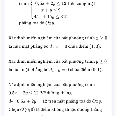
trình
trên cùng mặt
{
x
≥
0
y
≥
0
0
,
5
x
+
2
y
≤
12
x
+
y
≤
9
45
x
+
15
y
≤
315
phẳng tọa độ
O
x
y
.
Xác định miền nghiệm của bất phương trình
x
≥
0
là nửa mặt phẳng bờ
chứa điểm
d
:
x
=
0
(
1
;
0
)
.
Xác định miền nghiệm của bất phương trình
y
≥
0
là nửa mặt phẳng bờ
chứa điểm
d
1
:
y
=
0
(
0
;
1
)
.
Xác định miền nghiệm của bất phương trình
. Vẽ đường thẳng
0.5
x
+
2
y
≤
12
trên mặt phẳng tọa độ
d
2
:
0.5
x
+
2
y
=
12
O
x
y
.
Chọn
là điểm không thuộc đường thẳng
O
(
0
;
0
)