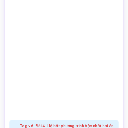
Tag với:
Bài 4. Hệ bất phương trình bậc nhất hai ẩn