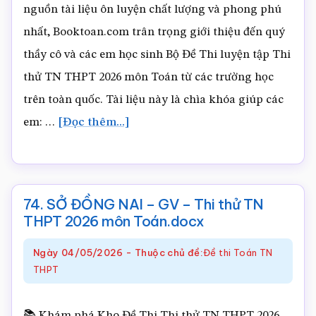
nguồn tài liệu ôn luyện chất lượng và phong phú
2026
nhất, Booktoan.com trân trọng giới thiệu đến quý
môn
thầy cô và các em học sinh Bộ Đề Thi luyện tập Thi
Toán.docx
thử TN THPT 2026 môn Toán từ các trường học
trên toàn quốc. Tài liệu này là chìa khóa giúp các
về75.
em: …
[Đọc thêm...]
SỞ
CAO
BẰNG
74. SỞ ĐỒNG NAI – GV – Thi thử TN
–
THPT 2026 môn Toán.docx
GV
Ngày
04/05/2026
-
Thuộc chủ đề:
Đề thi Toán TN
–
THPT
Thi
thử
📚 Khám phá Kho Đề Thi Thi thử TN THPT 2026