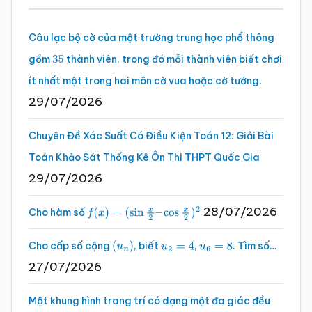
chính
Thi
thử
Câu lạc bộ cờ của một trường trung học phổ thông
TN
gồm
thành viên, trong đó mỗi thành viên biết chơi
35
THPT
ít nhất một trong hai môn cờ vua hoặc cờ tướng.
2026
29/07/2026
môn
Chuyên Đề Xác Suất Có Điều Kiện Toán 12: Giải Bài
Toán.docx
Toán Khảo Sát Thống Kê Ôn Thi THPT Quốc Gia
29/07/2026
28/07/2026
Cho hàm số
f
(
x
)
=
(
sin
x
2
–
cos
x
2
)
2
Cho cấp số cộng
, biết
,
. Tìm số…
(
u
n
)
u
2
=
4
u
6
=
8
27/07/2026
Một khung hình trang trí có dạng một đa giác đều