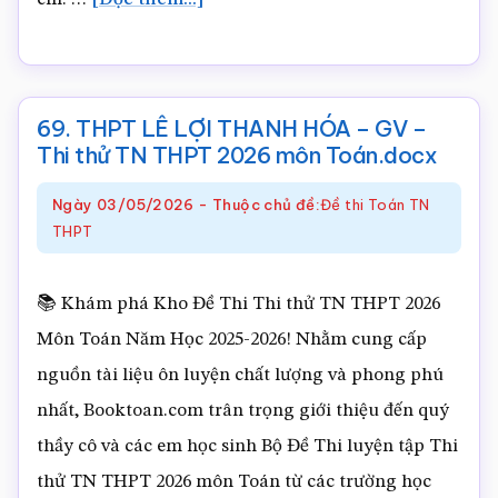
Toán.docx
THPT
NGA
SƠN
69. THPT LÊ LỢI THANH HÓA – GV –
THANH
Thi thử TN THPT 2026 môn Toán.docx
HÓA
Ngày
03/05/2026
-
Thuộc chủ đề:
Đề thi Toán TN
–
THPT
GV
–
📚 Khám phá Kho Đề Thi Thi thử TN THPT 2026
Thi
Môn Toán Năm Học 2025-2026! Nhằm cung cấp
thử
nguồn tài liệu ôn luyện chất lượng và phong phú
TN
nhất, Booktoan.com trân trọng giới thiệu đến quý
THPT
thầy cô và các em học sinh Bộ Đề Thi luyện tập Thi
2026
thử TN THPT 2026 môn Toán từ các trường học
môn