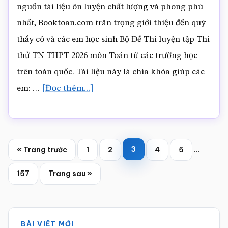
nguồn tài liệu ôn luyện chất lượng và phong phú
thử
nhất, Booktoan.com trân trọng giới thiệu đến quý
TN
thầy cô và các em học sinh Bộ Đề Thi luyện tập Thi
THPT
thử TN THPT 2026 môn Toán từ các trường học
2026
trên toàn quốc. Tài liệu này là chìa khóa giúp các
môn
về67.
em: …
[Đọc thêm...]
Toán.docx
CỤM
09
THPT
Interim
Trang
Chuyển
Trang
Trang
3
Trang
Trang
«
Trang trước
1
2
4
5
…
PHÚ
pages
đến
THỌ
omitted
Trang
Chuyển
157
Trang sau »
đến
–
GV
Sidebar
–
BÀI VIẾT MỚI