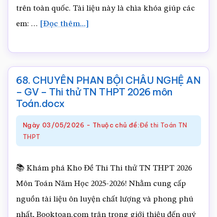
trên toàn quốc. Tài liệu này là chìa khóa giúp các
Toán.docx
về69.
em: …
[Đọc thêm...]
THPT
LÊ
LỢI
68. CHUYÊN PHAN BỘI CHÂU NGHỆ AN
THANH
– GV – Thi thử TN THPT 2026 môn
HÓA
Toán.docx
–
Ngày
03/05/2026
-
Thuộc chủ đề:
Đề thi Toán TN
GV
THPT
–
Thi
📚 Khám phá Kho Đề Thi Thi thử TN THPT 2026
thử
Môn Toán Năm Học 2025-2026! Nhằm cung cấp
TN
nguồn tài liệu ôn luyện chất lượng và phong phú
THPT
nhất, Booktoan.com trân trọng giới thiệu đến quý