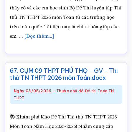
2026
thầy cô và các em học sinh Bộ Đề Thi luyện tập Thi
môn
thử TN THPT 2026 môn Toán từ các trường học
Toán.docx
trên toàn quốc. Tài liệu này là chìa khóa giúp các
về68.
em: …
[Đọc thêm...]
CHUYÊN
PHAN
BỘI
67. CỤM 09 THPT PHÚ THỌ – GV – Thi
CHÂU
thử TN THPT 2026 môn Toán.docx
NGHỆ
Ngày
03/05/2026
-
Thuộc chủ đề:
Đề thi Toán TN
AN
THPT
–
GV
📚 Khám phá Kho Đề Thi Thi thử TN THPT 2026
–
Môn Toán Năm Học 2025-2026! Nhằm cung cấp
Thi