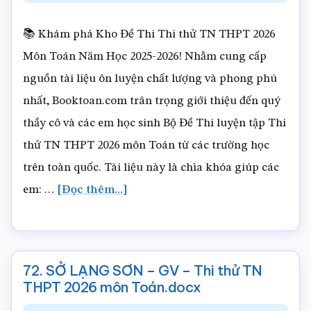
thử
📚 Khám phá Kho Đề Thi Thi thử TN THPT 2026
TN
Môn Toán Năm Học 2025-2026! Nhằm cung cấp
THPT
nguồn tài liệu ôn luyện chất lượng và phong phú
2026
nhất, Booktoan.com trân trọng giới thiệu đến quý
môn
thầy cô và các em học sinh Bộ Đề Thi luyện tập Thi
Toán.docx
thử TN THPT 2026 môn Toán từ các trường học
trên toàn quốc. Tài liệu này là chìa khóa giúp các
về73.
em: …
[Đọc thêm...]
SỞ
HUẾ
–
72. SỞ LẠNG SƠN – GV – Thi thử TN
GV
THPT 2026 môn Toán.docx
–