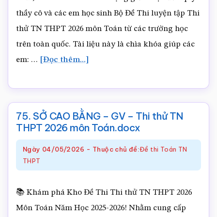
thầy cô và các em học sinh Bộ Đề Thi luyện tập Thi
thử TN THPT 2026 môn Toán từ các trường học
trên toàn quốc. Tài liệu này là chìa khóa giúp các
về76.
em: …
[Đọc thêm...]
SỞ
THANH
HÓA
75. SỞ CAO BẰNG – GV – Thi thử TN
–
THPT 2026 môn Toán.docx
GV
Ngày
04/05/2026
-
Thuộc chủ đề:
Đề thi Toán TN
–
THPT
Thi
thử
📚 Khám phá Kho Đề Thi Thi thử TN THPT 2026
TN
Môn Toán Năm Học 2025-2026! Nhằm cung cấp
THPT