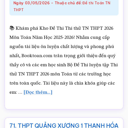
Ngày
03/05/2026
-
Thuộc chủ đề:
Đề thi Toán TN
Thi
THPT
thử
TN
📚 Khám phá Kho Đề Thi Thi thử TN THPT 2026
THPT
Môn Toán Năm Học 2025-2026! Nhằm cung cấp
2026
nguồn tài liệu ôn luyện chất lượng và phong phú
môn
nhất, Booktoan.com trân trọng giới thiệu đến quý
Toán.docx
thầy cô và các em học sinh Bộ Đề Thi luyện tập Thi
thử TN THPT 2026 môn Toán từ các trường học
trên toàn quốc. Tài liệu này là chìa khóa giúp các
về72.
em: …
[Đọc thêm...]
SỞ
LẠNG
SƠN
71. THPT QUẢNG XƯƠNG 1 THANH HÓA