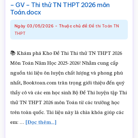
–
– GV – Thi thử TN THPT 2026 môn
GV
Toán.docx
–
Ngày
03/05/2026
-
Thuộc chủ đề:
Đề thi Toán TN
Thi
THPT
thử
TN
📚 Khám phá Kho Đề Thi Thi thử TN THPT 2026
THPT
Môn Toán Năm Học 2025-2026! Nhằm cung cấp
2026
nguồn tài liệu ôn luyện chất lượng và phong phú
môn
nhất, Booktoan.com trân trọng giới thiệu đến quý
Toán.docx
thầy cô và các em học sinh Bộ Đề Thi luyện tập Thi
thử TN THPT 2026 môn Toán từ các trường học
trên toàn quốc. Tài liệu này là chìa khóa giúp các
về71.
em: …
[Đọc thêm...]
THPT