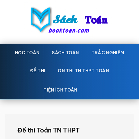
Skip
Bỏ
to
qua
main
primary
content
sidebar
Sách
Học
toán,
HỌC TOÁN
SÁCH TOÁN
TRẮC NGHIỆM
Toán
Đề
-
thi
ĐỀ THI
ÔN THI TN THPT TOÁN
toán,
Học
Sách
TIỆN ÍCH TOÁN
toán
giáo
khoa
Toán,
trắc
Đề thi Toán TN THPT
nghiệm