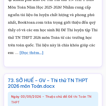
TN
Môn Toán Năm Học 2025-2026! Nhằm cung cấp
THPT
nguồn tài liệu ôn luyện chất lượng và phong phú
2026
nhất, Booktoan.com trân trọng giới thiệu đến quý
môn
thầy cô và các em học sinh Bộ Đề Thi luyện tập Thi
Toán.docx
thử TN THPT 2026 môn Toán từ các trường học
trên toàn quốc. Tài liệu này là chìa khóa giúp các
về74.
em: …
[Đọc thêm...]
SỞ
ĐỒNG
NAI
73. SỞ HUẾ – GV – Thi thử TN THPT
–
2026 môn Toán.docx
GV
Ngày
03/05/2026
-
Thuộc chủ đề:
Đề thi Toán TN
–
THPT
Thi