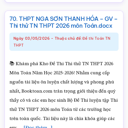
QUẢNG
XƯƠNG
70. THPT NGA SƠN THANH HÓA – GV –
1
Thi thử TN THPT 2026 môn Toán.docx
THANH
Ngày
03/05/2026
-
Thuộc chủ đề:
Đề thi Toán TN
HÓA
THPT
–
GV
📚 Khám phá Kho Đề Thi Thi thử TN THPT 2026
–
Môn Toán Năm Học 2025-2026! Nhằm cung cấp
Thi
nguồn tài liệu ôn luyện chất lượng và phong phú
thử
nhất, Booktoan.com trân trọng giới thiệu đến quý
TN
thầy cô và các em học sinh Bộ Đề Thi luyện tập Thi
THPT
thử TN THPT 2026 môn Toán từ các trường học
2026
trên toàn quốc. Tài liệu này là chìa khóa giúp các
môn
về70.
em: …
[Đọc thêm...]