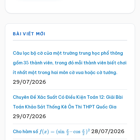
Sidebar
BÀI VIẾT MỚI
chính
Câu lạc bộ cờ của một trường trung học phổ thông
gồm
thành viên, trong đó mỗi thành viên biết chơi
35
ít nhất một trong hai môn cờ vua hoặc cờ tướng.
29/07/2026
Chuyên Đề Xác Suất Có Điều Kiện Toán 12: Giải Bài
Toán Khảo Sát Thống Kê Ôn Thi THPT Quốc Gia
29/07/2026
28/07/2026
Cho hàm số
f
(
x
)
=
(
sin
x
2
–
cos
x
2
)
2