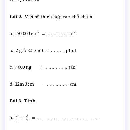
D. 32; 26 và 34
Bài 2.
Viết số thích hợp vào chỗ chấm:
2
2
a. 150 000 cm
=……………. m
b. 2 giờ 20 phút = ……….. phút
c. 7 000 kg = …………….tấn
d. 12m 3cm =…………….cm
Bài 3. Tính
a.
= ……………………………………..
2
9
+
3
7