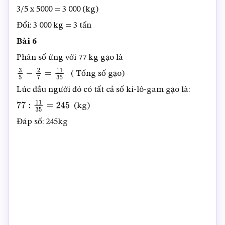
3/5 x 5000 = 3 000 (kg)
Đổi: 3 000 kg = 3 tấn
Bài 6
Phân số ứng với 77 kg gạo là
( Tổng số gạo)
3
5
−
2
7
=
11
35
Lúc đầu người đó có tất cả số ki-lô-gam gạo là:
(kg)
77
:
11
35
=
245
Đáp số: 245kg