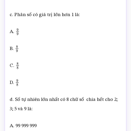
c. Phân số có giá trị lớn hơn 1 là:
A.
9
9
B.
8
9
C.
8
8
D.
9
8
d. Số tự nhiên lớn nhất có 8 chữ số chia hết cho 2;
3; 5 và 9 là:
A. 99 999 999