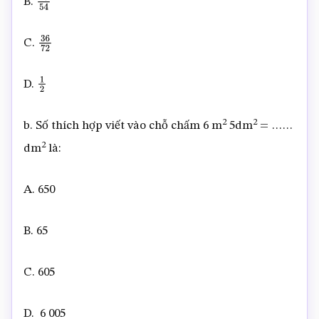
B.
27
54
C.
36
72
D.
1
2
2
2
b. Số thích hợp viết vào chỗ chấm 6 m
5dm
= ……
2
dm
là:
A. 650
B. 65
C. 605
D. 6 005