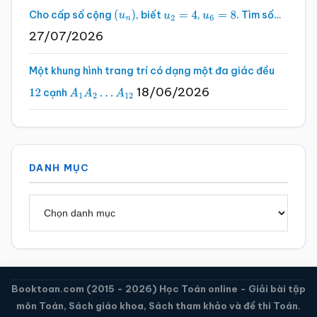
Cho cấp số cộng
, biết
,
. Tìm số…
(
u
n
)
u
2
=
4
u
6
=
8
27/07/2026
Một khung hình trang trí có dạng một đa giác đều
18/06/2026
cạnh
12
A
1
A
2
…
A
12
DANH MỤC
Danh
mục
Booktoan.com (2015 - 2026) Học Toán online - Giải bài tập
môn Toán, Sách giáo khoa, Sách tham khảo và đề thi Toán.