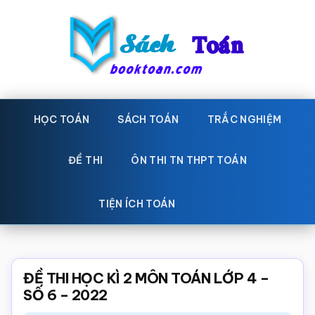
Skip
Bỏ
to
qua
main
primary
content
sidebar
Sách
Học
toán,
HỌC TOÁN
SÁCH TOÁN
TRẮC NGHIỆM
Toán
Đề
-
thi
ĐỀ THI
ÔN THI TN THPT TOÁN
toán,
Học
Sách
TIỆN ÍCH TOÁN
toán
giáo
khoa
Toán,
ĐỀ THI HỌC KÌ 2 MÔN TOÁN LỚP 4 –
trắc
SỐ 6 – 2022
nghiệm