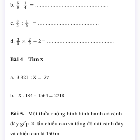
b.
= ………………………………………..
5
6
–
1
4
c.
= …………………………………
8
5
:
1
5
d.
+ 2 = …………………………………….
3
5
×
2
9
Bài 4
.
Tìm x
a. 3 321 : X = 27
b. X : 134 – 1564 = 2718
Bài 5.
Một thửa ruộng hình bình hành có cạnh
đáy gấp
2
lần chiều cao và tổng độ dài cạnh đáy
và chiều cao là 150 m.