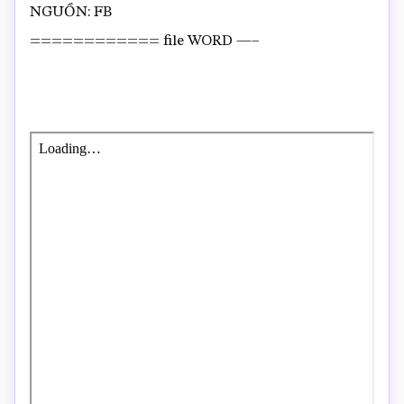
NGUỒN: FB
============ file WORD —–