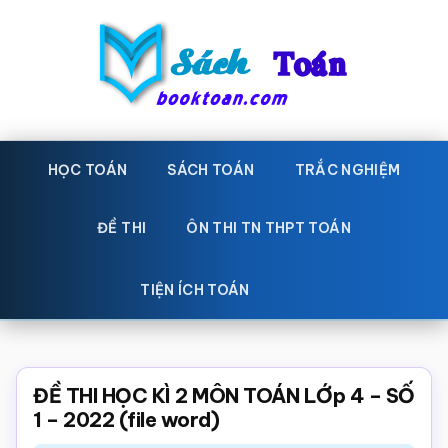
Skip
Bỏ
to
qua
main
primary
content
sidebar
Sách
Học
toán,
HỌC TOÁN
SÁCH TOÁN
TRẮC NGHIỆM
Toán
Đề
-
thi
ĐỀ THI
ÔN THI TN THPT TOÁN
toán,
Học
Sách
TIỆN ÍCH TOÁN
toán
giáo
khoa
Toán,
ĐỀ THI HỌC KÌ 2 MÔN TOÁN LỚp 4 – SỐ
trắc
1 – 2022 (file word)
nghiệm