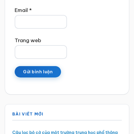
Email
*
Trang web
Sidebar
BÀI VIẾT MỚI
chính
Câu lạc bộ cờ của một trường trung học phổ thông