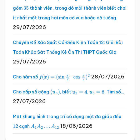
gồm
thành viên, trong đó mỗi thành viên biết chơi
35
ít nhất một trong hai môn cờ vua hoặc cờ tướng.
29/07/2026
Chuyên Đề Xác Suất Có Điều Kiện Toán 12: Giải Bài
Toán Khảo Sát Thống Kê Ôn Thi THPT Quốc Gia
29/07/2026
28/07/2026
Cho hàm số
f
(
x
)
=
(
sin
x
2
–
cos
x
2
)
2
Cho cấp số cộng
, biết
,
. Tìm số…
(
u
n
)
u
2
=
4
u
6
=
8
27/07/2026
Một khung hình trang trí có dạng một đa giác đều
18/06/2026
cạnh
12
A
1
A
2
…
A
12