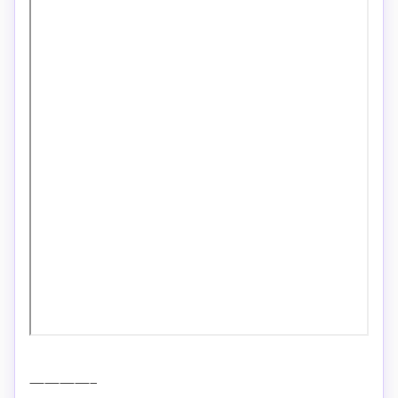
————–