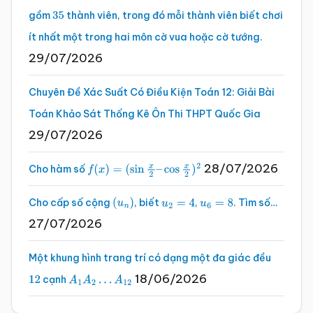
gồm
thành viên, trong đó mỗi thành viên biết chơi
35
ít nhất một trong hai môn cờ vua hoặc cờ tướng.
29/07/2026
Chuyên Đề Xác Suất Có Điều Kiện Toán 12: Giải Bài
Toán Khảo Sát Thống Kê Ôn Thi THPT Quốc Gia
29/07/2026
28/07/2026
Cho hàm số
f
(
x
)
=
(
sin
x
2
–
cos
x
2
)
2
Cho cấp số cộng
, biết
,
. Tìm số…
(
u
n
)
u
2
=
4
u
6
=
8
27/07/2026
Một khung hình trang trí có dạng một đa giác đều
18/06/2026
cạnh
12
A
1
A
2
…
A
12