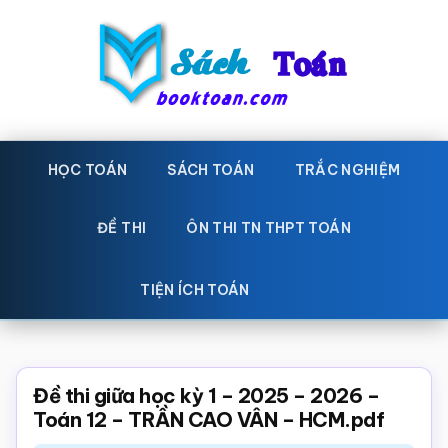
Skip
Bỏ
to
qua
main
primary
content
sidebar
Sách
Học
toán,
HỌC TOÁN
SÁCH TOÁN
TRẮC NGHIỆM
Toán
Đề
-
thi
ĐỀ THI
ÔN THI TN THPT TOÁN
toán,
Học
Sách
TIỆN ÍCH TOÁN
toán
giáo
khoa
Toán,
Đề thi giữa học kỳ 1 – 2025 – 2026 –
trắc
Toán 12 – TRẦN CAO VÂN – HCM.pdf
nghiệm