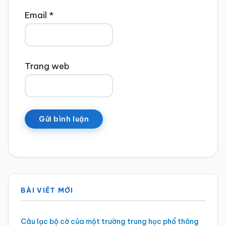
Email
*
Trang web
Sidebar
BÀI VIẾT MỚI
chính
Câu lạc bộ cờ của một trường trung học phổ thông