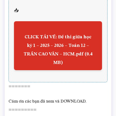
📥
CLICK TẢI VỀ: Đề thi giữa học
kỳ 1 – 2025 – 2026 – Toán 12 –
TRẦN CAO VÂN – HCM.pdf (0.4
MB)
=======
Cám ơn các bạn đã xem và DOWNLOAD.
=========