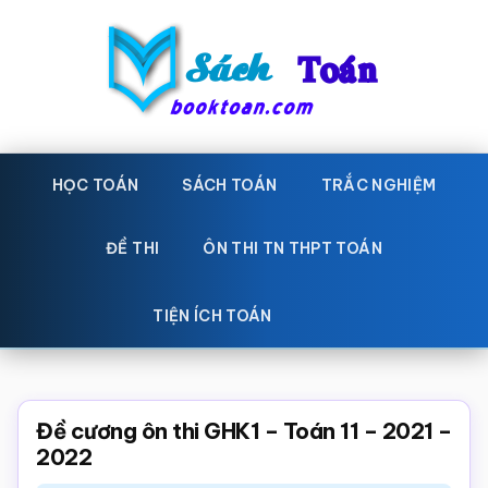
Skip
Bỏ
to
qua
main
primary
content
sidebar
Sách
Học
toán,
HỌC TOÁN
SÁCH TOÁN
TRẮC NGHIỆM
Toán
Đề
-
thi
ĐỀ THI
ÔN THI TN THPT TOÁN
toán,
Học
Sách
TIỆN ÍCH TOÁN
toán
giáo
khoa
Toán,
Đề cương ôn thi GHK1 – Toán 11 – 2021 –
trắc
2022
nghiệm