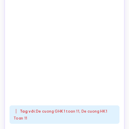
Tag với:
De cuong GHK1 toan 11
,
De cuong HK1
Toan 11