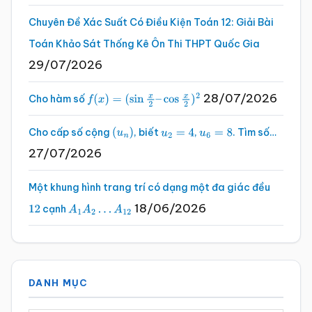
Chuyên Đề Xác Suất Có Điều Kiện Toán 12: Giải Bài
Toán Khảo Sát Thống Kê Ôn Thi THPT Quốc Gia
29/07/2026
28/07/2026
Cho hàm số
f
(
x
)
=
(
sin
x
2
–
cos
x
2
)
2
Cho cấp số cộng
, biết
,
. Tìm số…
(
u
n
)
u
2
=
4
u
6
=
8
27/07/2026
Một khung hình trang trí có dạng một đa giác đều
18/06/2026
cạnh
12
A
1
A
2
…
A
12
DANH MỤC