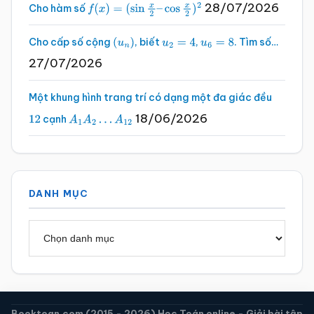
28/07/2026
Cho hàm số
f
(
x
)
=
(
sin
x
2
–
cos
x
2
)
2
Cho cấp số cộng
, biết
,
. Tìm số…
(
u
n
)
u
2
=
4
u
6
=
8
27/07/2026
Một khung hình trang trí có dạng một đa giác đều
18/06/2026
cạnh
12
A
1
A
2
…
A
12
DANH MỤC
Danh
mục
Booktoan.com (2015 - 2026) Học Toán online - Giải bài tập