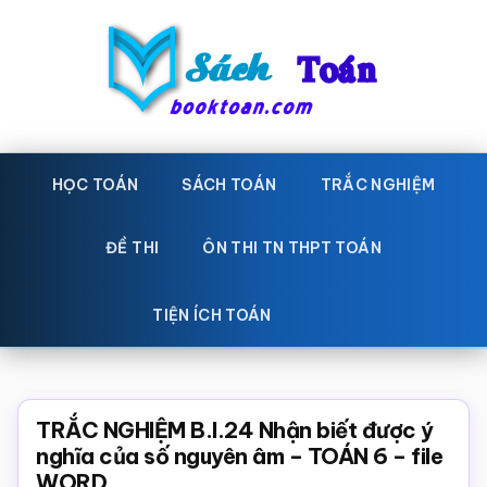
Skip
Bỏ
to
qua
main
primary
content
sidebar
Sách
Học
toán,
HỌC TOÁN
SÁCH TOÁN
TRẮC NGHIỆM
Toán
Đề
-
thi
ĐỀ THI
ÔN THI TN THPT TOÁN
toán,
Học
Sách
TIỆN ÍCH TOÁN
toán
giáo
khoa
Toán,
TRẮC NGHIỆM B.I.24 Nhận biết được ý
trắc
nghĩa của số nguyên âm – TOÁN 6 – file
WORD
nghiệm