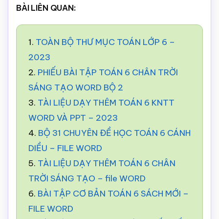
BÀI LIÊN QUAN:
1.
TOÀN BỘ THƯ MỤC TOÁN LỚP 6 –
2023
2.
PHIẾU BÀI TẬP TOÁN 6 CHÂN TRỜI
SÁNG TẠO WORD BỘ 2
3.
TÀI LIỆU DẠY THÊM TOÁN 6 KNTT
WORD VÀ PPT – 2023
4.
BỘ 31 CHUYÊN ĐỀ HỌC TOÁN 6 CÁNH
DIỀU – FILE WORD
5.
TÀI LIỆU DẠY THÊM TOÁN 6 CHÂN
TRỜI SÁNG TẠO – file WORD
6.
BÀI TẬP CƠ BẢN TOÁN 6 SÁCH MỚI –
FILE WORD