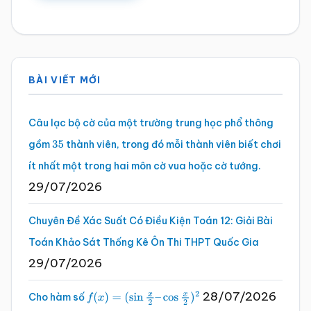
Sidebar
BÀI VIẾT MỚI
chính
Câu lạc bộ cờ của một trường trung học phổ thông
gồm
thành viên, trong đó mỗi thành viên biết chơi
35
ít nhất một trong hai môn cờ vua hoặc cờ tướng.
29/07/2026
Chuyên Đề Xác Suất Có Điều Kiện Toán 12: Giải Bài
Toán Khảo Sát Thống Kê Ôn Thi THPT Quốc Gia
29/07/2026
28/07/2026
Cho hàm số
f
(
x
)
=
(
sin
x
2
–
cos
x
2
)
2