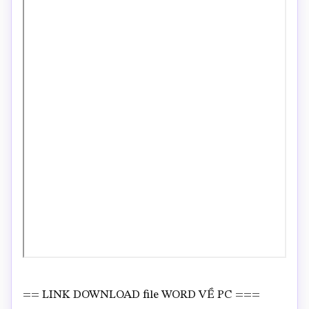
== LINK DOWNLOAD file WORD VỀ PC ===