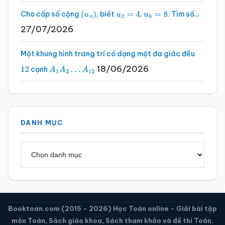
Cho cấp số cộng
, biết
,
. Tìm số…
(
u
n
)
u
2
=
4
u
6
=
8
27/07/2026
Một khung hình trang trí có dạng một đa giác đều
18/06/2026
cạnh
12
A
1
A
2
…
A
12
DANH MỤC
Danh
mục
Booktoan.com (2015 - 2026) Học Toán online - Giải bài tập
môn Toán, Sách giáo khoa, Sách tham khảo và đề thi Toán.