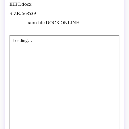
BIET.docx
SIZE: 568539
———– xem file DOCX ONLINE—