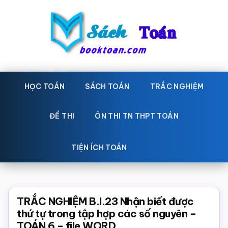
Skip
Bỏ
to
qua
main
primary
content
sidebar
Sách
Học
toán,
HỌC TOÁN
SÁCH TOÁN
TRẮC NGHIỆM
Toán
Đề
-
thi
ĐỀ THI
ÔN THI TN THPT TOÁN
toán,
Học
Sách
TIỆN ÍCH TOÁN
toán
giáo
khoa
Toán,
TRẮC NGHIỆM B.I.23 Nhận biết được
trắc
thứ tự trong tập hợp các số nguyên –
TOÁN 6 – file WORD
nghiệm