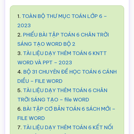
1.
TOÀN BỘ THƯ MỤC TOÁN LỚP 6 –
2023
2.
PHIẾU BÀI TẬP TOÁN 6 CHÂN TRỜI
SÁNG TẠO WORD BỘ 2
3.
TÀI LIỆU DẠY THÊM TOÁN 6 KNTT
WORD VÀ PPT – 2023
4.
BỘ 31 CHUYÊN ĐỀ HỌC TOÁN 6 CÁNH
DIỀU – FILE WORD
5.
TÀI LIỆU DẠY THÊM TOÁN 6 CHÂN
TRỜI SÁNG TẠO – file WORD
6.
BÀI TẬP CƠ BẢN TOÁN 6 SÁCH MỚI –
FILE WORD
7.
TÀI LIỆU DẠY THÊM TOÁN 6 KẾT NỐI