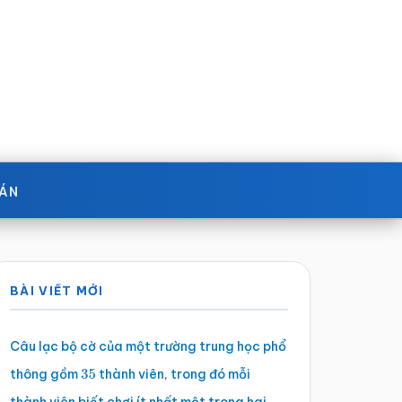
OÁN
Sidebar
BÀI VIẾT MỚI
chính
Câu lạc bộ cờ của một trường trung học phổ
thông gồm
thành viên, trong đó mỗi
35