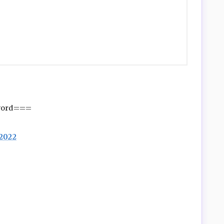
word===
2022