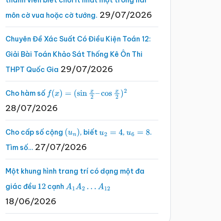
thành viên biết chơi ít nhất một trong hai
29/07/2026
môn cờ vua hoặc cờ tướng.
Chuyên Đề Xác Suất Có Điều Kiện Toán 12:
Giải Bài Toán Khảo Sát Thống Kê Ôn Thi
29/07/2026
THPT Quốc Gia
Cho hàm số
f
(
x
)
=
(
sin
x
2
–
cos
x
2
)
2
28/07/2026
Cho cấp số cộng
, biết
,
.
(
u
n
)
u
2
=
4
u
6
=
8
27/07/2026
Tìm số…
Một khung hình trang trí có dạng một đa
giác đều
cạnh
12
A
1
A
2
…
A
12
18/06/2026