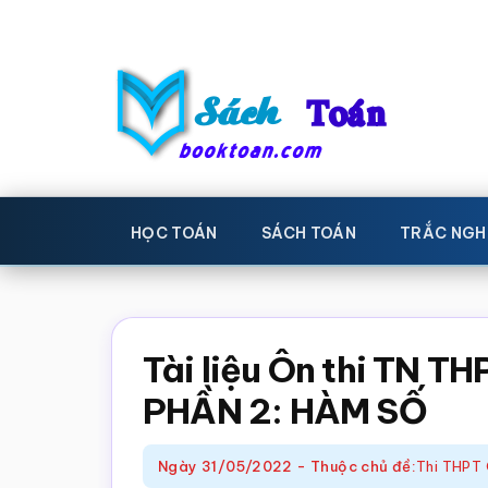
Skip
Bỏ
to
qua
main
primary
content
sidebar
Sách
Học
toán,
Toán
HỌC TOÁN
SÁCH TOÁN
TRẮC NGH
Đề
-
thi
toán,
Học
Sách
Tài liệu Ôn thi TN 
toán
giáo
PHẦN 2: HÀM SỐ
khoa
Toán,
Ngày
31/05/2022
-
Thuộc chủ đề:
Thi THPT 