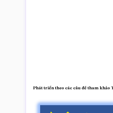
trắc
nghiệm
Toán
online
Phát triển theo các câu đề tham khảo