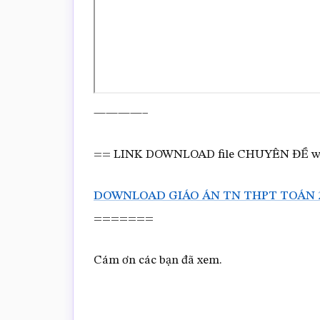
————–
== LINK DOWNLOAD file CHUYÊN ĐỀ 
DOWNLOAD GIÁO ÁN TN THPT TOÁN 
=======
Cám ơn các bạn đã xem.