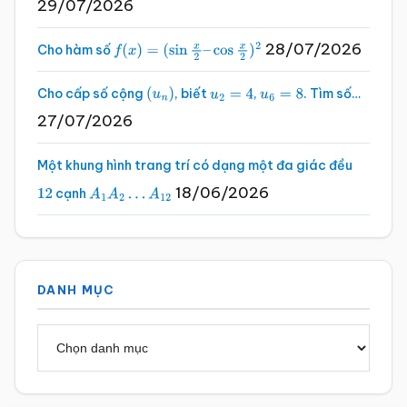
29/07/2026
28/07/2026
Cho hàm số
f
(
x
)
=
(
sin
x
2
–
cos
x
2
)
2
Cho cấp số cộng
, biết
,
. Tìm số…
(
u
n
)
u
2
=
4
u
6
=
8
27/07/2026
Một khung hình trang trí có dạng một đa giác đều
18/06/2026
cạnh
12
A
1
A
2
…
A
12
DANH MỤC
Danh
mục