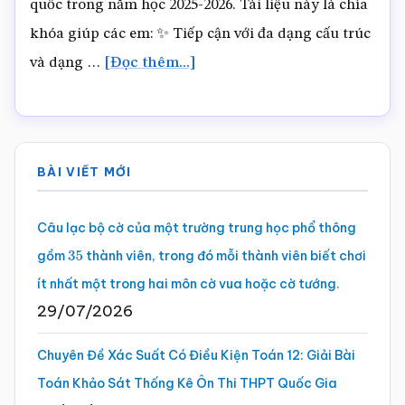
quốc trong năm học 2025-2026. Tài liệu này là chìa
khóa giúp các em: ✨ Tiếp cận với đa dạng cấu trúc
vềTÀI
và dạng …
[Đọc thêm...]
LIỆU
–
Sidebar
HƯỚNG
BÀI VIẾT MỚI
DẪN
chính
PHÁT
Câu lạc bộ cờ của một trường trung học phổ thông
TRIỂN
gồm
thành viên, trong đó mỗi thành viên biết chơi
35
NĂNG
ít nhất một trong hai môn cờ vua hoặc cờ tướng.
LỰC
29/07/2026
SỐ
THPT
Chuyên Đề Xác Suất Có Điều Kiện Toán 12: Giải Bài
2025.pdf
Toán Khảo Sát Thống Kê Ôn Thi THPT Quốc Gia