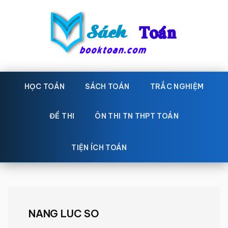
Skip
Bỏ
to
qua
main
primary
content
sidebar
Sách
Học
toán,
HỌC TOÁN
SÁCH TOÁN
TRẮC NGHIỆM
Toán
Đề
-
thi
ĐỀ THI
ÔN THI TN THPT TOÁN
toán,
Học
Sách
TIỆN ÍCH TOÁN
toán
giáo
khoa
Toán,
trắc
NANG LUC SO
nghiệm