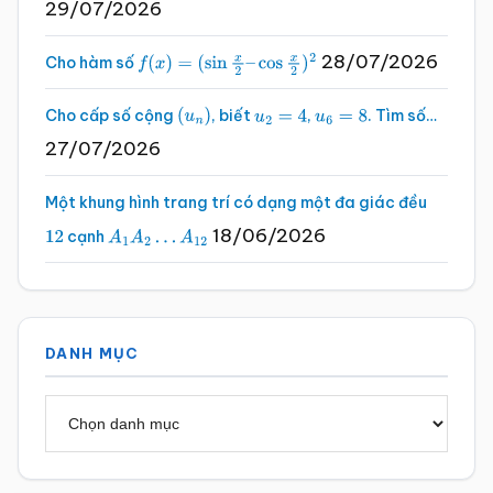
29/07/2026
28/07/2026
Cho hàm số
f
(
x
)
=
(
sin
x
2
–
cos
x
2
)
2
Cho cấp số cộng
, biết
,
. Tìm số…
(
u
n
)
u
2
=
4
u
6
=
8
27/07/2026
Một khung hình trang trí có dạng một đa giác đều
18/06/2026
cạnh
12
A
1
A
2
…
A
12
DANH MỤC
Danh
mục