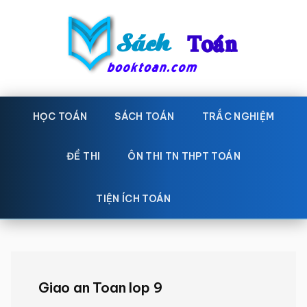
Skip
Bỏ
to
qua
main
primary
content
sidebar
Sách
Học
toán,
HỌC TOÁN
SÁCH TOÁN
TRẮC NGHIỆM
Toán
Đề
-
thi
ĐỀ THI
ÔN THI TN THPT TOÁN
toán,
Học
Sách
TIỆN ÍCH TOÁN
toán
giáo
khoa
Toán,
trắc
Giao an Toan lop 9
nghiệm