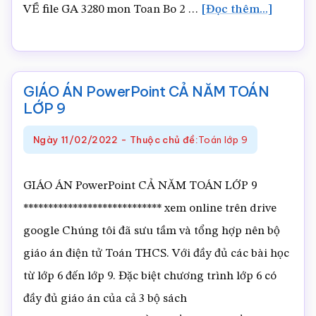
vềGIÁO
VỀ file GA 3280 mon Toan Bo 2 …
[Đọc thêm...]
ÁN
(PTNL)
MÔN
GIÁO ÁN PowerPoint CẢ NĂM TOÁN
TOÁN
LỚP 9
LỚP
Ngày
11/02/2022
-
Thuộc chủ đề:
Toán lớp 9
9
(theo
GIÁO ÁN PowerPoint CẢ NĂM TOÁN LỚP 9
CV
**************************** xem online trên drive
3280)
google Chúng tôi đã sưu tầm và tổng hợp nên bộ
giáo án điện tử Toán THCS. Với đầy đủ các bài học
từ lớp 6 đến lớp 9. Đặc biệt chương trình lớp 6 có
đầy đủ giáo án của cả 3 bộ sách