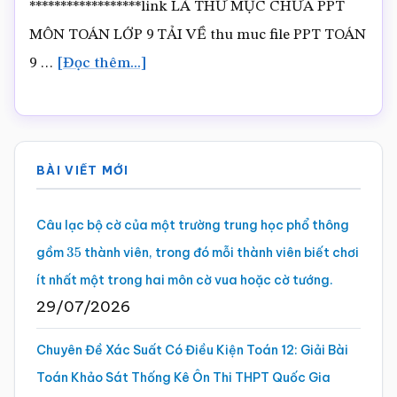
******************link LÀ THƯ MỤC CHƯA PPT
MÔN TOÁN LỚP 9 TẢI VỀ thu muc file PPT TOÁN
vềGIÁO
9 …
[Đọc thêm...]
ÁN
PowerPoint
Sidebar
CẢ
BÀI VIẾT MỚI
NĂM
chính
TOÁN
Câu lạc bộ cờ của một trường trung học phổ thông
LỚP
gồm
thành viên, trong đó mỗi thành viên biết chơi
35
9
ít nhất một trong hai môn cờ vua hoặc cờ tướng.
29/07/2026
Chuyên Đề Xác Suất Có Điều Kiện Toán 12: Giải Bài
Toán Khảo Sát Thống Kê Ôn Thi THPT Quốc Gia