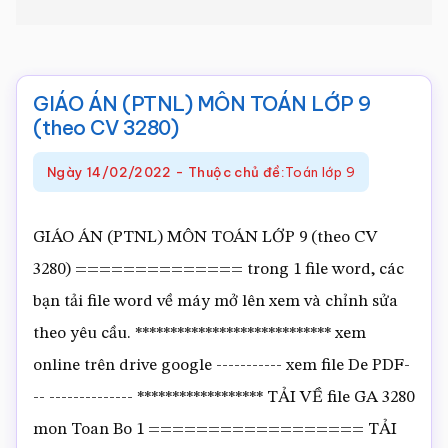
Toán
online
GIÁO ÁN (PTNL) MÔN TOÁN LỚP 9
(theo CV 3280)
Ngày
14/02/2022
-
Thuộc chủ đề:
Toán lớp 9
GIÁO ÁN (PTNL) MÔN TOÁN LỚP 9 (theo CV
3280) ============== trong 1 file word, các
bạn tải file word về máy mở lên xem và chỉnh sửa
theo yêu cầu. **************************** xem
online trên drive google ----------- xem file De PDF-
-- -------------- ****************** TẢI VỀ file GA 3280
mon Toan Bo 1 ================== TẢI