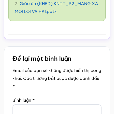
7.
Giáo án (KHBD) KNTT_P2_MANG XA
MOI LOI VA HAI.pptx
Reader
Để lại một bình luận
Interactions
Email của bạn sẽ không được hiển thị công
khai.
Các trường bắt buộc được đánh dấu
*
Bình luận
*