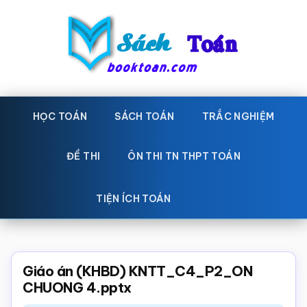
Skip
Bỏ
to
qua
main
primary
content
sidebar
Sách
Học
toán,
HỌC TOÁN
SÁCH TOÁN
TRẮC NGHIỆM
Toán
Đề
-
thi
ĐỀ THI
ÔN THI TN THPT TOÁN
toán,
Học
Sách
TIỆN ÍCH TOÁN
toán
giáo
khoa
Toán,
Giáo án (KHBD) KNTT_C4_P2_ON
trắc
CHUONG 4.pptx
nghiệm