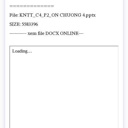
=============
File: KNTT_C4_P2_ON CHUONG 4.pptx
SIZE: 5583396
———– xem file DOCX ONLINE—