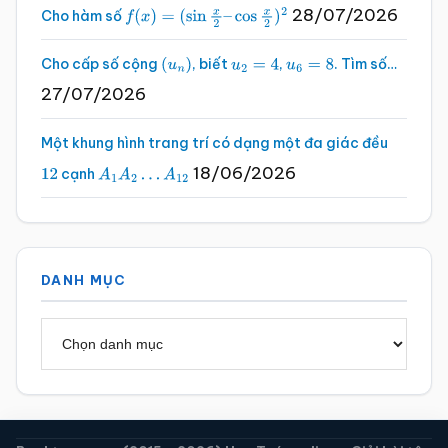
28/07/2026
Cho hàm số
f
(
x
)
=
(
sin
x
2
–
cos
x
2
)
2
Cho cấp số cộng
, biết
,
. Tìm số…
(
u
n
)
u
2
=
4
u
6
=
8
27/07/2026
Một khung hình trang trí có dạng một đa giác đều
18/06/2026
cạnh
12
A
1
A
2
…
A
12
DANH MỤC
Danh
mục