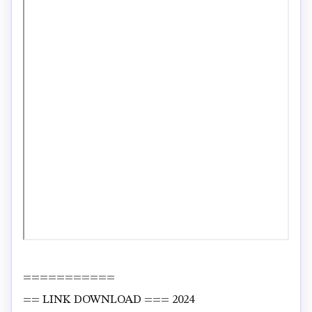
===========
== LINK DOWNLOAD === 2024