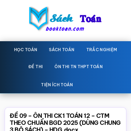
Skip
Bỏ
to
qua
main
primary
content
sidebar
Sách
Học
toán,
HỌC TOÁN
SÁCH TOÁN
TRẮC NGHIỆM
Toán
Đề
-
thi
ĐỀ THI
ÔN THI TN THPT TOÁN
toán,
Học
Sách
TIỆN ÍCH TOÁN
toán
giáo
khoa
Toán,
ĐỀ 09 – ÔN THI CK1 TOÁN 12 – CTM
trắc
THEO CHUẨN BGD 2025 (DÙNG CHUNG
3 BỘ SÁCH) – HDG.docx
nghiệm