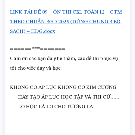
LINK TẢI ĐỀ 09 – ÔN THI CK1 TOÁN 12 – CTM
THEO CHUẨN BGD 2025 (DÙNG CHUNG 3 BỘ
SÁCH) – HDG.docx
======****=======
Cám ơn các bạn đã ghé thăm, các đề thi phục vụ
tốt cho việc dạy và học.
——
KHÔNG CÓ ÁP LỰC KHÔNG CÓ KIM CƯƠNG
—- HÃY TẠO ÁP LỰC HỌC TẬP VÀ THI CỮ……
—- LO HỌC LÀ LO CHO TƯƠNG LAI ——