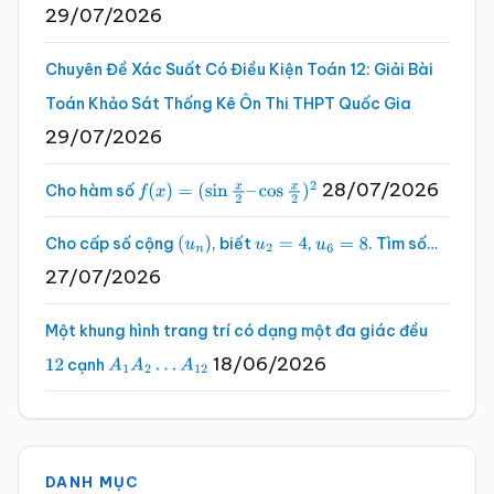
29/07/2026
Chuyên Đề Xác Suất Có Điều Kiện Toán 12: Giải Bài
Toán Khảo Sát Thống Kê Ôn Thi THPT Quốc Gia
29/07/2026
28/07/2026
Cho hàm số
f
(
x
)
=
(
sin
x
2
–
cos
x
2
)
2
Cho cấp số cộng
, biết
,
. Tìm số…
(
u
n
)
u
2
=
4
u
6
=
8
27/07/2026
Một khung hình trang trí có dạng một đa giác đều
18/06/2026
cạnh
12
A
1
A
2
…
A
12
DANH MỤC