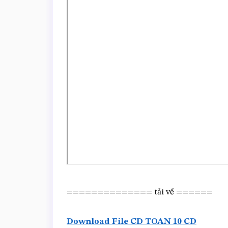
============== tải về ======
Download File CD TOAN 10 CD