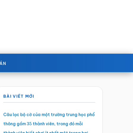
OÁN
Sidebar
BÀI VIẾT MỚI
chính
Câu lạc bộ cờ của một trường trung học phổ
thông gồm
thành viên, trong đó mỗi
35