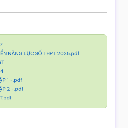
27
IỂN NĂNG LỰC SỐ THPT 2025.pdf
ST
24
P 1 -.pdf
P 2 -.pdf
T.pdf