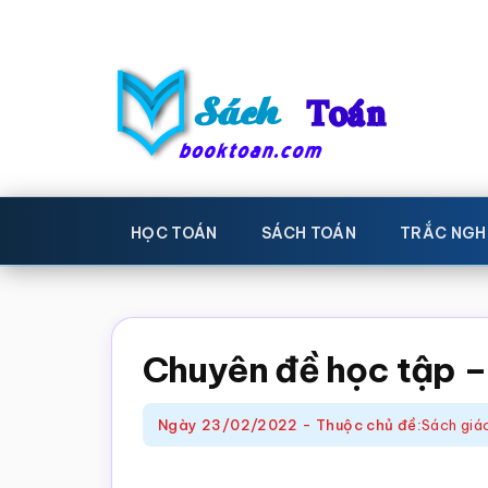
Skip
Bỏ
to
qua
main
primary
content
sidebar
Sách
Học
toán,
Toán
HỌC TOÁN
SÁCH TOÁN
TRẮC NGH
Đề
-
thi
toán,
Học
Sách
Chuyên đề học tập –
toán
giáo
khoa
Ngày
23/02/2022
-
Thuộc chủ đề:
Sách giá
Toán,