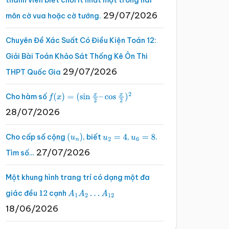
thành viên biết chơi ít nhất một trong hai
29/07/2026
môn cờ vua hoặc cờ tướng.
Chuyên Đề Xác Suất Có Điều Kiện Toán 12:
Giải Bài Toán Khảo Sát Thống Kê Ôn Thi
29/07/2026
THPT Quốc Gia
Cho hàm số
f
(
x
)
=
(
sin
x
2
–
cos
x
2
)
2
28/07/2026
Cho cấp số cộng
, biết
,
.
(
u
n
)
u
2
=
4
u
6
=
8
27/07/2026
Tìm số…
Một khung hình trang trí có dạng một đa
giác đều
cạnh
12
A
1
A
2
…
A
12
18/06/2026