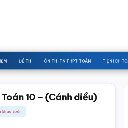
IỆM
ĐỀ THI
ÔN THI TN THPT TOÁN
TIỆN ÍCH T
 Toán 10 – (Cánh diều)
o khoa toán