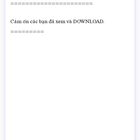
======================
Cám ơn các bạn đã xem và DOWNLOAD.
=========