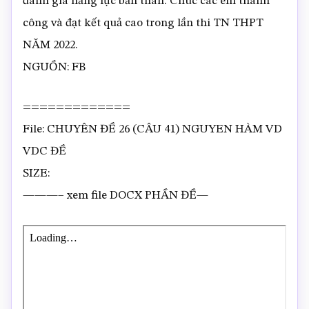
đánh giá năng lực bản thân. Chúc các em thành
công và đạt kết quả cao trong lần thi TN THPT
NĂM 2022.
NGUỒN: FB
=============
File: CHUYÊN ĐỀ 26 (CÂU 41) NGUYEN HÀM VD
VDC ĐỀ
SIZE:
———– xem file DOCX PHẦN ĐỀ—