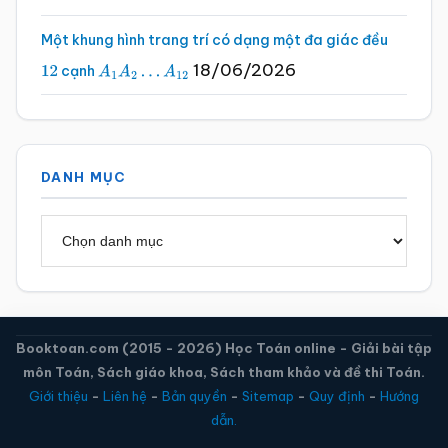
Một khung hình trang trí có dạng một đa giác đều
18/06/2026
cạnh
12
A
1
A
2
…
A
12
DANH MỤC
Danh
mục
Booktoan.com (2015 - 2026) Học Toán online - Giải bài tập
môn Toán, Sách giáo khoa, Sách tham khảo và đề thi Toán.
Giới thiệu
-
Liên hệ
-
Bản quyền
-
Sitemap
-
Quy định
-
Hướng
dẫn.