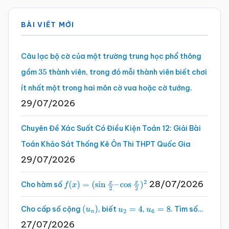
Sidebar
BÀI VIẾT MỚI
chính
Câu lạc bộ cờ của một trường trung học phổ thông
gồm
thành viên, trong đó mỗi thành viên biết chơi
35
ít nhất một trong hai môn cờ vua hoặc cờ tướng.
29/07/2026
Chuyên Đề Xác Suất Có Điều Kiện Toán 12: Giải Bài
Toán Khảo Sát Thống Kê Ôn Thi THPT Quốc Gia
29/07/2026
28/07/2026
Cho hàm số
f
(
x
)
=
(
sin
x
2
–
cos
x
2
)
2
Cho cấp số cộng
, biết
,
. Tìm số…
(
u
n
)
u
2
=
4
u
6
=
8
27/07/2026