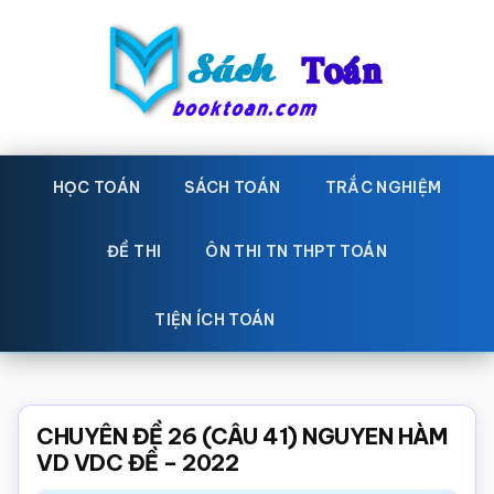
Skip
Bỏ
to
qua
main
primary
content
sidebar
Sách
Học
toán,
HỌC TOÁN
SÁCH TOÁN
TRẮC NGHIỆM
Toán
Đề
-
thi
ĐỀ THI
ÔN THI TN THPT TOÁN
toán,
Học
Sách
TIỆN ÍCH TOÁN
toán
giáo
khoa
Toán,
CHUYÊN ĐỀ 26 (CÂU 41) NGUYEN HÀM
trắc
VD VDC ĐỀ – 2022
nghiệm