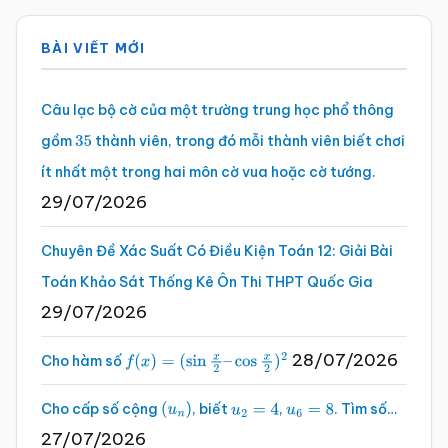
Sidebar
BÀI VIẾT MỚI
chính
Câu lạc bộ cờ của một trường trung học phổ thông
gồm
thành viên, trong đó mỗi thành viên biết chơi
35
ít nhất một trong hai môn cờ vua hoặc cờ tướng.
29/07/2026
Chuyên Đề Xác Suất Có Điều Kiện Toán 12: Giải Bài
Toán Khảo Sát Thống Kê Ôn Thi THPT Quốc Gia
29/07/2026
28/07/2026
Cho hàm số
f
(
x
)
=
(
sin
x
2
–
cos
x
2
)
2
Cho cấp số cộng
, biết
,
. Tìm số…
(
u
n
)
u
2
=
4
u
6
=
8
27/07/2026