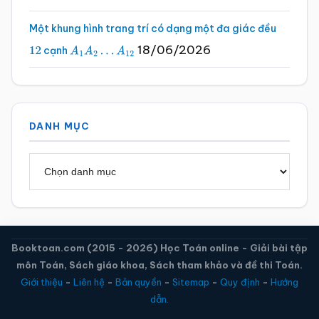
Một khung hình trang trí có dạng một đa giác đều
18/06/2026
cạnh
12
A
1
A
2
…
A
12
DANH MỤC
Danh
mục
Booktoan.com (2015 - 2026) Học Toán online - Giải bài tập
môn Toán, Sách giáo khoa, Sách tham khảo và đề thi Toán.
Giới thiệu
-
Liên hệ
-
Bản quyền
-
Sitemap
-
Quy định
-
Hướng
dẫn.