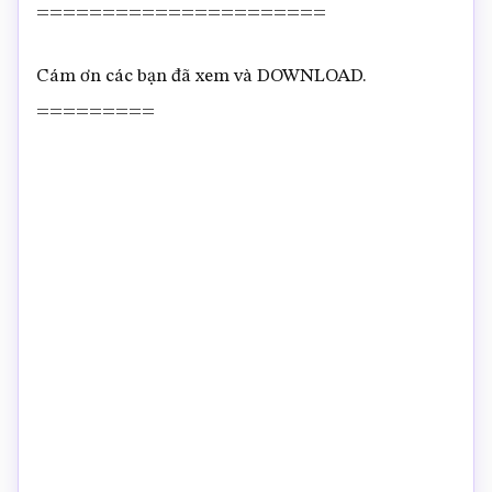
======================
Cám ơn các bạn đã xem và DOWNLOAD.
=========