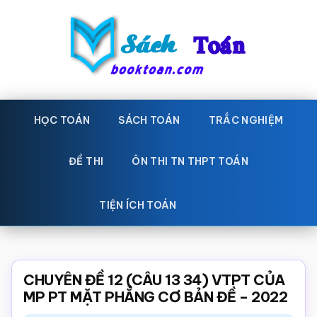
Skip
Bỏ
to
qua
main
primary
content
sidebar
Sách
Học
toán,
HỌC TOÁN
SÁCH TOÁN
TRẮC NGHIỆM
Toán
Đề
-
thi
ĐỀ THI
ÔN THI TN THPT TOÁN
toán,
Học
Sách
TIỆN ÍCH TOÁN
toán
giáo
khoa
Toán,
CHUYÊN ĐỀ 12 (CÂU 13 34) VTPT CỦA
trắc
MP PT MẶT PHẲNG CƠ BẢN ĐỀ – 2022
nghiệm