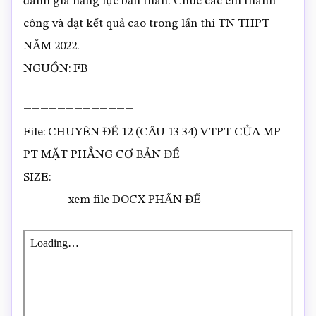
đánh giá năng lực bản thân. Chúc các em thành
công và đạt kết quả cao trong lần thi TN THPT
NĂM 2022.
NGUỒN: FB
=============
File: CHUYÊN ĐỀ 12 (CÂU 13 34) VTPT CỦA MP
PT MẶT PHẲNG CƠ BẢN ĐỀ
SIZE:
———– xem file DOCX PHẦN ĐỀ—