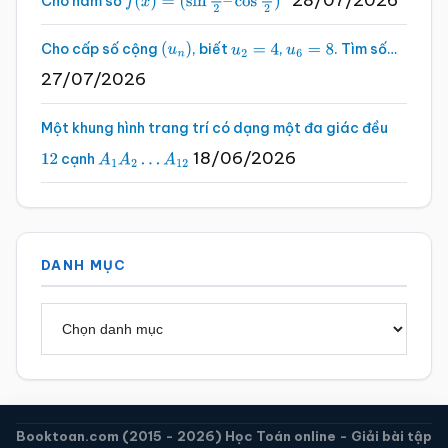
28/07/2026
Cho hàm số
f
(
x
)
=
(
sin
x
2
–
cos
x
2
)
2
Cho cấp số cộng
, biết
,
. Tìm số…
(
u
n
)
u
2
=
4
u
6
=
8
27/07/2026
Một khung hình trang trí có dạng một đa giác đều
18/06/2026
cạnh
12
A
1
A
2
…
A
12
DANH MỤC
Danh
mục
Booktoan.com (2015 - 2026) Học Toán online - Giải bài tập