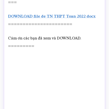
===
DOWNLOAD file de TN THPT Toan 2022 docx
======================
Cám ơn các bạn đã xem và DOWNLOAD.
=========