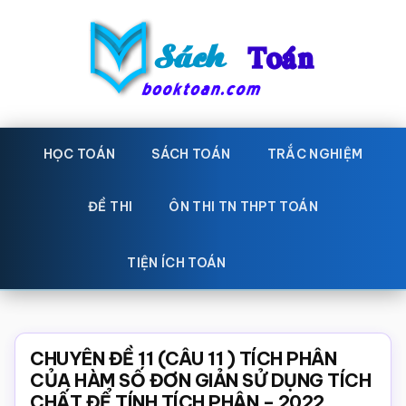
Skip
Bỏ
to
qua
main
primary
content
sidebar
Sách
Học
toán,
HỌC TOÁN
SÁCH TOÁN
TRẮC NGHIỆM
Toán
Đề
-
thi
ĐỀ THI
ÔN THI TN THPT TOÁN
toán,
Học
Sách
TIỆN ÍCH TOÁN
toán
giáo
khoa
Toán,
CHUYÊN ĐỀ 11 (CÂU 11 ) TÍCH PHÂN
trắc
CỦA HÀM SỐ ĐƠN GIẢN SỬ DỤNG TÍCH
CHẤT ĐỂ TÍNH TÍCH PHÂN – 2022
nghiệm