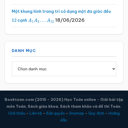
Một khung hình trang trí có dạng một đa giác đều
18/06/2026
cạnh
12
A
1
A
2
…
A
12
DANH MỤC
Danh
mục
Booktoan.com (2015 - 2026) Học Toán online - Giải bài tập
môn Toán, Sách giáo khoa, Sách tham khảo và đề thi Toán.
Giới thiệu
-
Liên hệ
-
Bản quyền
-
Sitemap
-
Quy định
-
Hướng
dẫn.