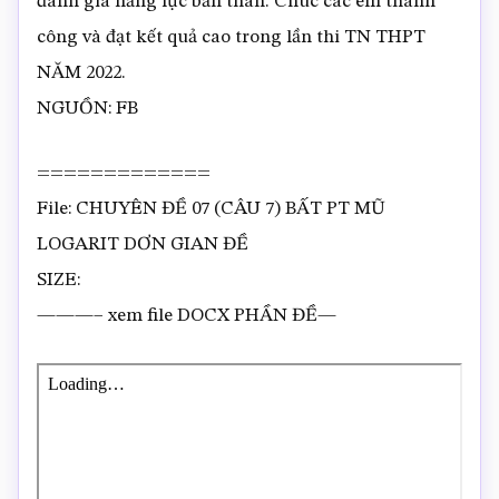
đánh giá năng lực bản thân. Chúc các em thành
công và đạt kết quả cao trong lần thi TN THPT
NĂM 2022.
NGUỒN: FB
=============
File: CHUYÊN ĐỀ 07 (CÂU 7) BẤT PT MŨ
LOGARIT DƠN GIAN ĐỀ
SIZE:
———– xem file DOCX PHẦN ĐỀ—