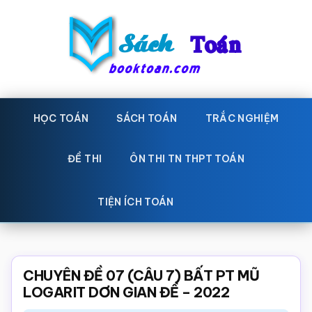
Skip
Bỏ
to
qua
main
primary
content
sidebar
Sách
Học
toán,
HỌC TOÁN
SÁCH TOÁN
TRẮC NGHIỆM
Toán
Đề
-
thi
ĐỀ THI
ÔN THI TN THPT TOÁN
toán,
Học
Sách
TIỆN ÍCH TOÁN
toán
giáo
khoa
Toán,
CHUYÊN ĐỀ 07 (CÂU 7) BẤT PT MŨ
trắc
LOGARIT DƠN GIAN ĐỀ – 2022
nghiệm