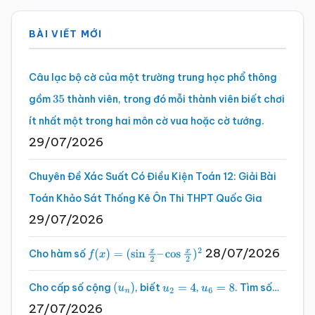
Sidebar
BÀI VIẾT MỚI
chính
Câu lạc bộ cờ của một trường trung học phổ thông
gồm
thành viên, trong đó mỗi thành viên biết chơi
35
ít nhất một trong hai môn cờ vua hoặc cờ tướng.
29/07/2026
Chuyên Đề Xác Suất Có Điều Kiện Toán 12: Giải Bài
Toán Khảo Sát Thống Kê Ôn Thi THPT Quốc Gia
29/07/2026
28/07/2026
Cho hàm số
f
(
x
)
=
(
sin
x
2
–
cos
x
2
)
2
Cho cấp số cộng
, biết
,
. Tìm số…
(
u
n
)
u
2
=
4
u
6
=
8
27/07/2026