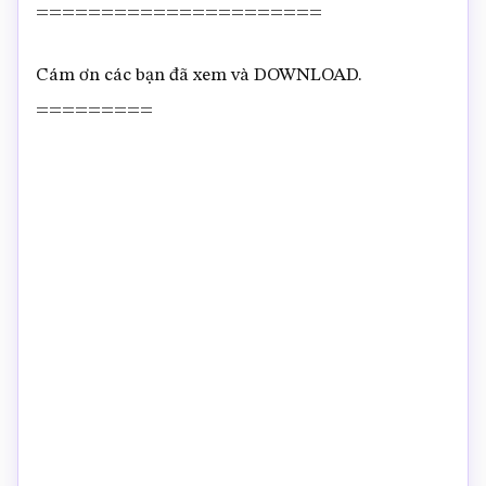
======================
Cám ơn các bạn đã xem và DOWNLOAD.
=========