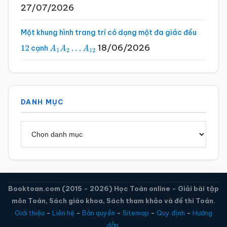
27/07/2026
Một khung hình trang trí có dạng một đa giác đều
18/06/2026
cạnh
12
A
1
A
2
…
A
12
DANH MỤC
Danh
mục
Booktoan.com (2015 - 2026) Học Toán online - Giải bài tập
môn Toán, Sách giáo khoa, Sách tham khảo và đề thi Toán.
Giới thiệu
-
Liên hệ
-
Bản quyền
-
Sitemap
-
Quy định
-
Hướng
dẫn.