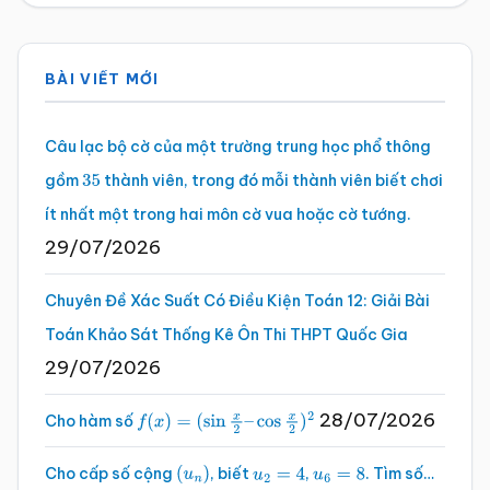
Sidebar
BÀI VIẾT MỚI
chính
Câu lạc bộ cờ của một trường trung học phổ thông
gồm
thành viên, trong đó mỗi thành viên biết chơi
35
ít nhất một trong hai môn cờ vua hoặc cờ tướng.
29/07/2026
Chuyên Đề Xác Suất Có Điều Kiện Toán 12: Giải Bài
Toán Khảo Sát Thống Kê Ôn Thi THPT Quốc Gia
29/07/2026
28/07/2026
Cho hàm số
f
(
x
)
=
(
sin
x
2
–
cos
x
2
)
2
Cho cấp số cộng
, biết
,
. Tìm số…
(
u
n
)
u
2
=
4
u
6
=
8