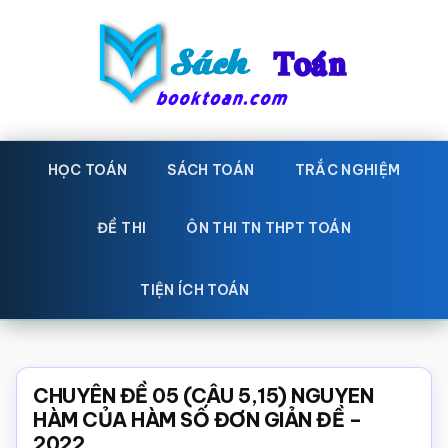
Skip
Bỏ
to
qua
main
primary
content
sidebar
Sách
Học
toán,
HỌC TOÁN
SÁCH TOÁN
TRẮC NGHIỆM
Toán
Đề
-
thi
ĐỀ THI
ÔN THI TN THPT TOÁN
toán,
Học
Sách
TIỆN ÍCH TOÁN
toán
giáo
khoa
Toán,
CHUYÊN ĐỀ 05 (CÂU 5,15) NGUYEN
trắc
HÀM CỦA HÀM SỐ ĐƠN GIẢN ĐỀ –
2022
nghiệm