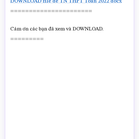
DOWNLOAD file de TN THPT Toan 2022 docx
======================
Cám ơn các bạn đã xem và DOWNLOAD.
=========