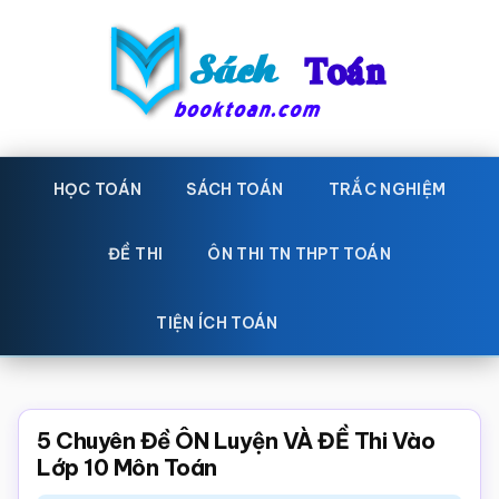
Skip
Bỏ
to
qua
main
primary
content
sidebar
Sách
Học
toán,
HỌC TOÁN
SÁCH TOÁN
TRẮC NGHIỆM
Toán
Đề
-
thi
ĐỀ THI
ÔN THI TN THPT TOÁN
toán,
Học
Sách
TIỆN ÍCH TOÁN
toán
giáo
khoa
Toán,
5 Chuyên Đề ÔN Luyện VÀ ĐỀ Thi Vào
trắc
Lớp 10 Môn Toán
nghiệm