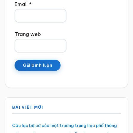
Email
*
Trang web
Sidebar
BÀI VIẾT MỚI
chính
Câu lạc bộ cờ của một trường trung học phổ thông