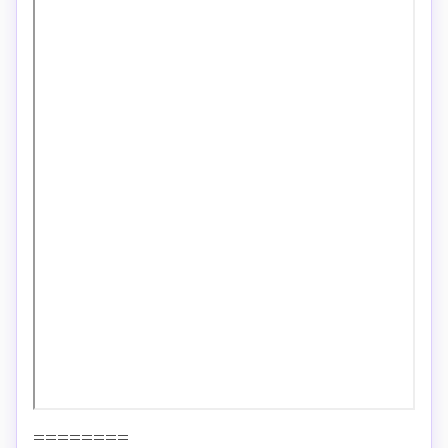
========