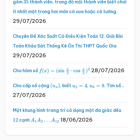
gồm
thành viên, trong đó mỗi thành viên biết chơi
35
ít nhất một trong hai môn cờ vua hoặc cờ tướng.
29/07/2026
Chuyên Đề Xác Suất Có Điều Kiện Toán 12: Giải Bài
Toán Khảo Sát Thống Kê Ôn Thi THPT Quốc Gia
29/07/2026
28/07/2026
Cho hàm số
f
(
x
)
=
(
sin
x
2
–
cos
x
2
)
2
Cho cấp số cộng
, biết
,
. Tìm số…
(
u
n
)
u
2
=
4
u
6
=
8
27/07/2026
Một khung hình trang trí có dạng một đa giác đều
18/06/2026
cạnh
12
A
1
A
2
…
A
12