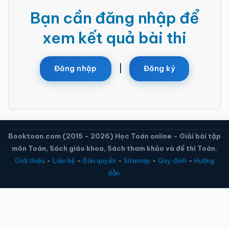
Bạn cần đăng nhập để
Toán
online
xem kết quả bài thi
|
Đăng nhập
Đăng ký
Booktoan.com (2015 - 2026) Học Toán online - Giải bài tập
môn Toán, Sách giáo khoa, Sách tham khảo và đề thi Toán.
Giới thiệu
-
Liên hệ
-
Bản quyền
-
Sitemap
-
Quy định
-
Hướng
dẫn.