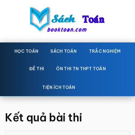
Skip
Bỏ
to
qua
main
primary
content
sidebar
Sách
Học
toán,
HỌC TOÁN
SÁCH TOÁN
TRẮC NGHIỆM
Toán
Đề
-
thi
ĐỀ THI
ÔN THI TN THPT TOÁN
toán,
Học
Sách
TIỆN ÍCH TOÁN
toán
giáo
khoa
Kết quả bài thi
Toán,
trắc
nghiệm